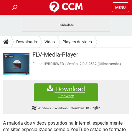
MENU
INÍCIO
JOGOS
WHATSAPP
DICAS
Downloads
Vídeo
Players de vídeo
CELULAR
FACEBOOK
JOGOS
WHATSAPP
DOWNLOADS
FLV-Media-Player
OUTLOOK
EXCEL
CELULAR
FACEBOOK
INSTAGRAM
JOGOS
GMAIL
WHATSAPP
Editor:
HYBRIDWEB
Versão:
2.0.3.2532 (última versão)
FÓRUM
OUTLOOK
EXCEL
GUIA DE COMPRAS
CELULAR
FACEBOOK
INSTAGRAM
JOGOS
GMAIL
WHATSAPP
GLOSSÁRIO
OUTLOOK
EXCEL
Download
GUIA DE COMPRAS
CELULAR
FACEBOOK
INSTAGRAM
JOGOS
GMAIL
WHATSAPP
Freeware
OUTLOOK
EXCEL
GUIA DE COMPRAS
CELULAR
FACEBOOK
Windows 7 Windows 8 Windows 10
-
Inglês
INSTAGRAM
GMAIL
OUTLOOK
EXCEL
GUIA DE COMPRAS
A maioria dos vídeos postados na Internet, especialmente
INSTAGRAM
GMAIL
em sites especializados como o YouTube estão no formato