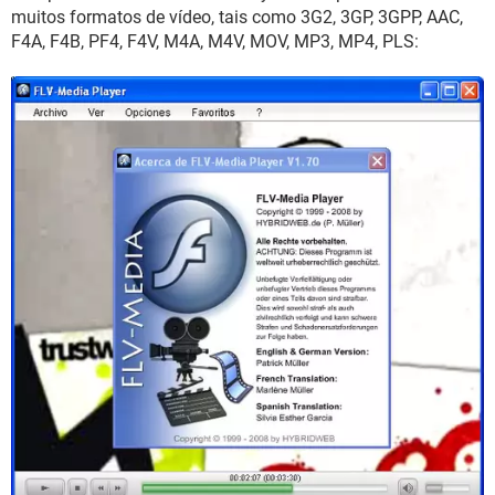
muitos formatos de vídeo, tais como 3G2, 3GP, 3GPP, AAC,
F4A, F4B, PF4, F4V, M4A, M4V, MOV, MP3, MP4, PLS: