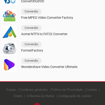
ConvertXtoDVD
Conversão
Free MPEG Video Converter Factory
Conversão
Aomei NTFS to FAT32 Converter
Conversão
FormatFactory
Conversão
Wondershare Video Converter Ultimate
Equipe
Conditions générales
Política de Privacidade
Contato
Charte
A Revista Da Mulher
Configuração de cookies