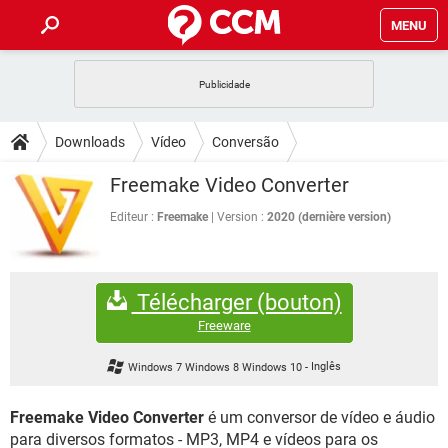
MENU
INÍCIO
JOGOS
WHATSAPP
DICAS
Downloads
Vídeo
Conversão
CELULAR
FACEBOOK
JOGOS
WHATSAPP
DOWNLOADS
Freemake Video Converter
OUTLOOK
EXCEL
CELULAR
FACEBOOK
INSTAGRAM
JOGOS
GMAIL
WHATSAPP
Editeur :
Freemake
Version :
2020 (dernière version)
FÓRUM
OUTLOOK
EXCEL
GUIA DE COMPRAS
CELULAR
FACEBOOK
INSTAGRAM
JOGOS
GMAIL
WHATSAPP
GLOSSÁRIO
OUTLOOK
EXCEL
Télécharger (bouton)
GUIA DE COMPRAS
CELULAR
FACEBOOK
INSTAGRAM
JOGOS
GMAIL
WHATSAPP
Freeware
OUTLOOK
EXCEL
GUIA DE COMPRAS
CELULAR
FACEBOOK
Windows 7 Windows 8 Windows 10
-
Inglês
INSTAGRAM
GMAIL
OUTLOOK
EXCEL
GUIA DE COMPRAS
Freemake Video Converter
é um conversor de vídeo e áudio
INSTAGRAM
GMAIL
para diversos formatos - MP3, MP4 e vídeos para os