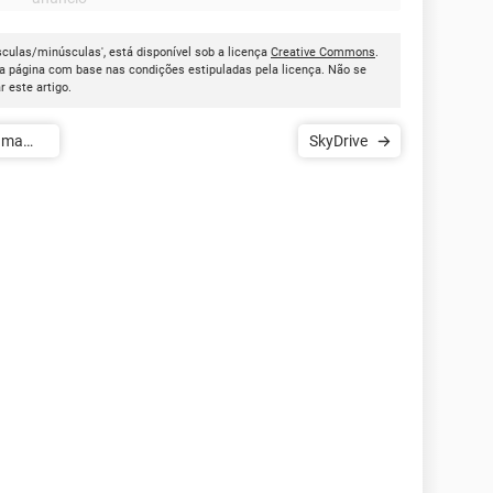
sculas/minúsculas', está disponível sob a licença
Creative Commons
.
a página com base nas condições estipuladas pela licença. Não se
ar este artigo.
 uma
SkyDrive