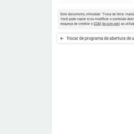
Este documento, intitulado ' Troca de letra: maiú
Você pode copiar e/ou modificar o conteúdo dest
esqueça de creditar o
CCM
(
br.ccm.net
) ao utiliz
Trocar de programa de abertura de
extensão padrão.