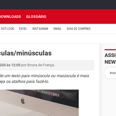
DOWNLOADS
GLOSSÁRIO
OUTLOOK
EXCEL
INSTAGRAM
GMAIL
GUIA DE COMPRAS
sculas/minúsculas
ASS
NEW
020 às 12:05
por
Bruna de França
.
 de um texto para minúscula ou maiúscula é mais
eja os atalhos para fazê-lo.