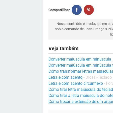
Compartilhar
Nosso conteúdo é produzido em co
sob o comando de Jean-François Pill
l
Veja também
Converter maiuscula em minuscula
Converter maiúscula em minúscula
Como transformar letras maiuscula
Letra e com acento
-
Dicas -Teclado
Letra e com acento circunflexo
-
Fór
Como tirar letra maiúscula do tecl
Como tirar a letra maiúscula do not
Como trocar a extensão de um arqu