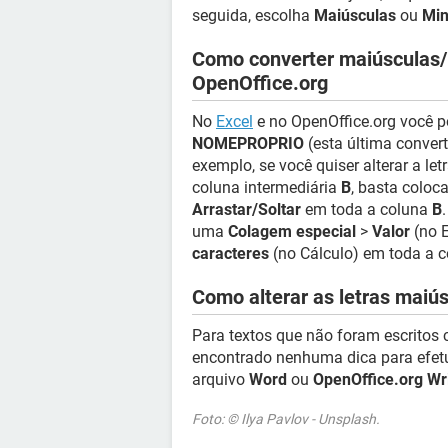
seguida, escolha
Maiúsculas
ou
Min
Como converter maiúsculas/m
OpenOffice.org
No
Excel
e no OpenOffice.org você p
NOMEPROPRIO
(esta última convert
exemplo, se você quiser alterar a le
coluna intermediária
B
, basta coloc
Arrastar/Soltar
em toda a coluna
B
uma
Colagem especial
>
Valor
(no 
caracteres
(no Cálculo) em toda a 
Como alterar as letras mai
Para textos que não foram escritos
encontrado nenhuma dica para efet
arquivo
Word
ou
OpenOffice.org Wr
Foto: © Ilya Pavlov - Unsplash.