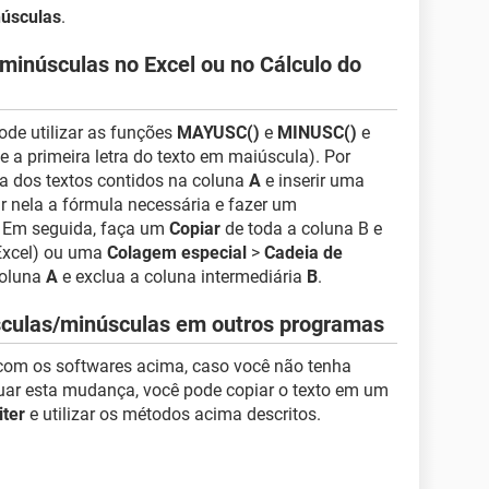
úsculas
.
inúsculas no Excel ou no Cálculo do
ode utilizar as funções
MAYUSC()
e
MINUSC()
e
e a primeira letra do texto em maiúscula). Por
tra dos textos contidos na coluna
A
e inserir uma
ar nela a fórmula necessária e fazer um
. Em seguida, faça um
Copiar
de toda a coluna B e
Excel) ou uma
Colagem especial
>
Cadeia de
coluna
A
e exclua a coluna intermediária
B
.
úsculas/minúsculas em outros programas
 com os softwares acima, caso você não tenha
uar esta mudança, você pode copiar o texto em um
iter
e utilizar os métodos acima descritos.