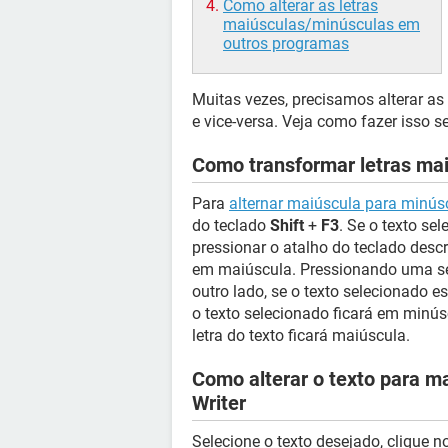
Como alterar as letras
maiúsculas/minúsculas em
outros programas
Muitas vezes, precisamos alterar as
e vice-versa. Veja como fazer isso 
Como transformar letras ma
Para
alternar maiúscula para minús
do teclado
Shift
+
F3
. Se o texto se
pressionar o atalho do teclado descri
em maiúscula. Pressionando uma seg
outro lado, se o texto selecionado e
o texto selecionado ficará em minús
letra do texto ficará maiúscula.
Como alterar o texto para m
Writer
Selecione o texto desejado, clique 