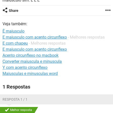
maiúsculo sim: Ê Ê Ê ^^^^^^
GUIA DE COMPRAS
Share
Veja também:
Ê maiusculo
E maiusculo com acento circunflexo
- Melhores respostas
E com chapeu
- Melhores respostas
E maiusculo com acento circunflexo
Acento circunflexo no macbook
Converter maiuscula e minuscula
Y com acento circunflexo
Maiusculas e minusculas word
1 Respostas
RESPOSTA 1 / 1
Melhor resposta