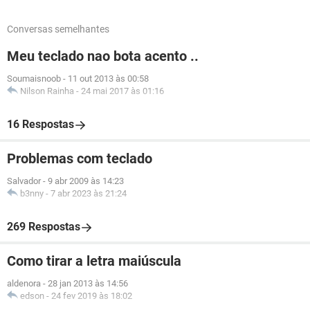
Conversas semelhantes
Meu teclado nao bota acento ..
Soumaisnoob
-
11 out 2013 às 00:58
Nilson Rainha
-
24 mai 2017 às 01:16
16 Respostas
Problemas com teclado
Salvador
-
9 abr 2009 às 14:23
b3nny
-
7 abr 2023 às 21:24
269 Respostas
Como tirar a letra maiúscula
aldenora
-
28 jan 2013 às 14:56
edson
-
24 fev 2019 às 18:02