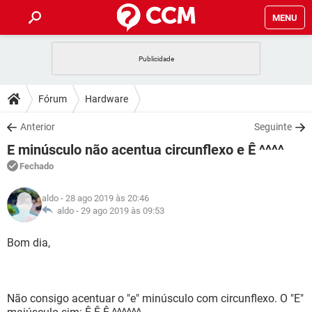
MENU
INÍCIO
JOGOS
WHATSAPP
DICAS
Fórum
Hardware
CELULAR
FACEBOOK
JOGOS
WHATSAPP
DOWNLOADS
Anterior
Seguinte
OUTLOOK
EXCEL
CELULAR
FACEBOOK
E minúsculo não acentua circunflexo e Ê ^^^^
INSTAGRAM
JOGOS
GMAIL
WHATSAPP
FÓRUM
OUTLOOK
EXCEL
Fechado
GUIA DE COMPRAS
CELULAR
FACEBOOK
INSTAGRAM
JOGOS
GMAIL
WHATSAPP
GLOSSÁRIO
OUTLOOK
aldo
- 28 ago 2019 às 20:46
EXCEL
GUIA DE COMPRAS
CELULAR
FACEBOOK
aldo -
29 ago 2019 às 09:53
INSTAGRAM
JOGOS
GMAIL
WHATSAPP
OUTLOOK
EXCEL
Bom dia,
GUIA DE COMPRAS
CELULAR
FACEBOOK
INSTAGRAM
GMAIL
OUTLOOK
EXCEL
GUIA DE COMPRAS
INSTAGRAM
GMAIL
Não consigo acentuar o "e" minúsculo com circunflexo. O "E"