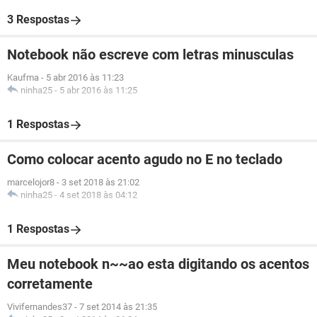
3 Respostas
Notebook não escreve com letras minusculas
Kaufma
-
5 abr 2016 às 11:23
ninha25
-
5 abr 2016 às 11:25
1 Respostas
Como colocar acento agudo no E no teclado
marcelojor8
-
3 set 2018 às 21:02
ninha25
-
4 set 2018 às 04:12
1 Respostas
Meu notebook n~~ao esta digitando os acentos
corretamente
Vivifernandes37
-
7 set 2014 às 21:35