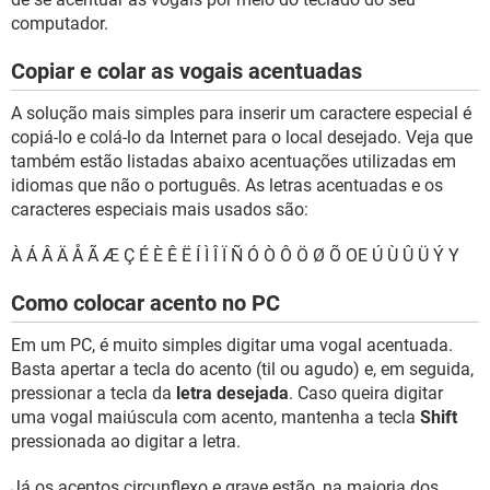
computador.
Copiar e colar as vogais acentuadas
A solução mais simples para inserir um caractere especial é
copiá-lo e colá-lo da Internet para o local desejado. Veja que
também estão listadas abaixo acentuações utilizadas em
idiomas que não o português. As letras acentuadas e os
caracteres especiais mais usados são:
À Á Â Ä Å Ã Æ Ç É È Ê Ë Í Ì Î Ï Ñ Ó Ò Ô Ö Ø Õ OE Ú Ù Û Ü Ý Y
Como colocar acento no PC
Em um PC, é muito simples digitar uma vogal acentuada.
Basta apertar a tecla do acento (til ou agudo) e, em seguida,
pressionar a tecla da
letra desejada
. Caso queira digitar
uma vogal maiúscula com acento, mantenha a tecla
Shift
pressionada ao digitar a letra.
Já os acentos circunflexo e grave estão, na maioria dos