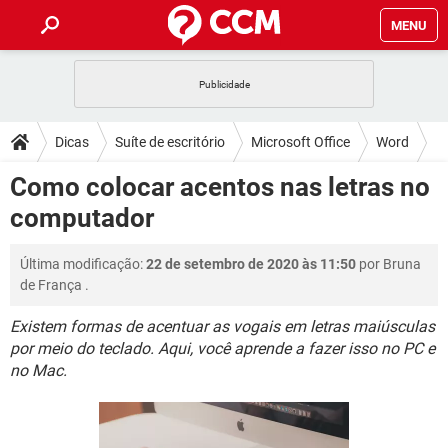
MENU
INÍCIO
JOGOS
WHATSAPP
DICAS
Dicas
Suíte de escritório
Microsoft Office
Word
CELULAR
FACEBOOK
JOGOS
WHATSAPP
DOWNLOADS
Como colocar acentos nas letras no
OUTLOOK
EXCEL
CELULAR
FACEBOOK
computador
INSTAGRAM
JOGOS
GMAIL
WHATSAPP
FÓRUM
OUTLOOK
EXCEL
GUIA DE COMPRAS
CELULAR
FACEBOOK
Última modificação:
22 de setembro de 2020 às 11:50
por
Bruna
INSTAGRAM
JOGOS
GMAIL
WHATSAPP
GLOSSÁRIO
OUTLOOK
de França
.
EXCEL
GUIA DE COMPRAS
CELULAR
FACEBOOK
INSTAGRAM
JOGOS
GMAIL
WHATSAPP
Existem formas de acentuar as vogais em letras maiúsculas
OUTLOOK
EXCEL
por meio do teclado. Aqui, você aprende a fazer isso no PC e
GUIA DE COMPRAS
CELULAR
FACEBOOK
no Mac.
INSTAGRAM
GMAIL
OUTLOOK
EXCEL
GUIA DE COMPRAS
INSTAGRAM
GMAIL