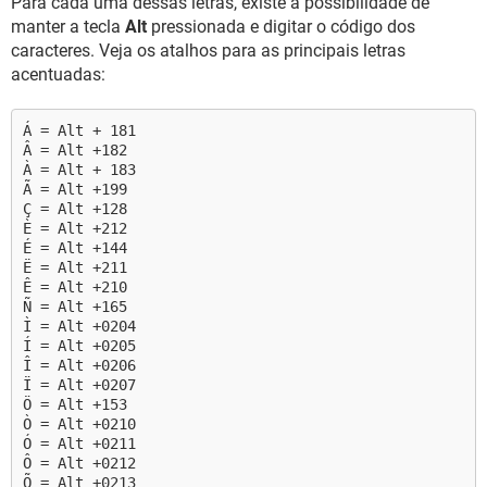
Para cada uma dessas letras, existe a possibilidade de
manter a tecla
Alt
pressionada e digitar o código dos
caracteres. Veja os atalhos para as principais letras
acentuadas:
Á = Alt + 181
Â = Alt +182
À = Alt + 183
Ã = Alt +199
Ç = Alt +128
È = Alt +212
É = Alt +144
Ë = Alt +211
Ê = Alt +210
Ñ = Alt +165
Ì = Alt +0204
Í = Alt +0205
Î = Alt +0206
Ï = Alt +0207
Ö = Alt +153
Ò = Alt +0210
Ó = Alt +0211
Ô = Alt +0212
Õ = Alt +0213