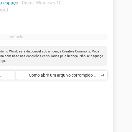
o espaço
-
Dicas -Windows 10
Word
ido no Word', está disponível sob a licença
Creative Commons
. Você
ina com base nas condições estipuladas pela licença. Não se esqueça
tigo.
Como abrir um arquivo corrompido no
Word