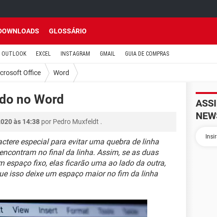
DOWNLOADS
GLOSSÁRIO
OUTLOOK
EXCEL
INSTAGRAM
GMAIL
GUIA DE COMPRAS
crosoft Office
Word
ido no Word
ASS
NEW
2020 às 14:38
por
Pedro Muxfeldt
.
actere especial para evitar uma quebra de linha
encontram no final da linha. Assim, se as duas
 espaço fixo, elas ficarão uma ao lado da outra,
e isso deixe um espaço maior no fim da linha