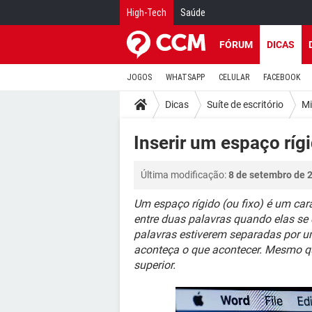
High-Tech
Saúde
FÓRUM
DICAS
JOGOS
WHATSAPP
CELULAR
FACEBOOK
Dicas
Suíte de escritório
Mi
Inserir um espaço ríg
Última modificação:
8 de setembro de 
Um espaço rígido (ou fixo) é um car
entre duas palavras quando elas se 
palavras estiverem separadas por um
aconteça o que acontecer. Mesmo qu
superior.