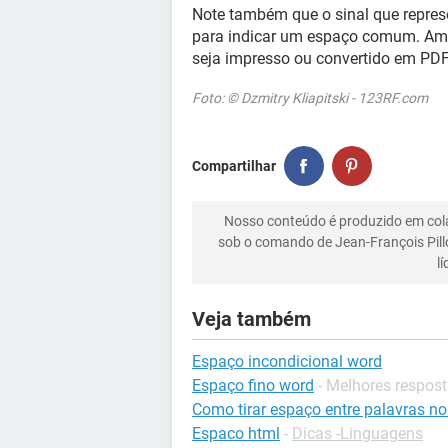
Note também que o sinal que repres
para indicar um espaço comum. Ambo
seja impresso ou convertido em PDF
Foto: © Dzmitry Kliapitski - 123RF.com
Compartilhar
Nosso conteúdo é produzido em co
sob o comando de Jean-François Pill
l
Veja também
Espaço incondicional word
Espaço fino word
- Melhores respos
Como tirar espaço entre palavras n
Espaco html
-
Dicas -Linguagens