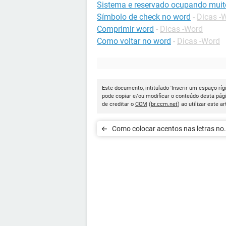
Sistema e reservado ocupando muit
Símbolo de check no word
-
Dicas -
Comprimir word
-
Dicas -Word
Como voltar no word
-
Dicas -Word
Este documento, intitulado 'Inserir um espaço ríg
pode copiar e/ou modificar o conteúdo desta pág
de creditar o
CCM
(
br.ccm.net
) ao utilizar este ar
Como colocar acentos nas letras no
computador