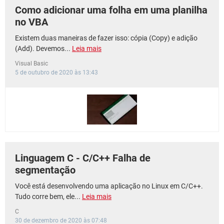
Como adicionar uma folha em uma planilha
no VBA
Existem duas maneiras de fazer isso: cópia (Copy) e adição
(Add). Devemos...
Leia mais
Visual Basic
5 de outubro de 2020 às 13:43
Linguagem C - C/C++ Falha de
segmentação
Você está desenvolvendo uma aplicação no Linux em C/C++.
Tudo corre bem, ele...
Leia mais
C
30 de dezembro de 2020 às 07:48