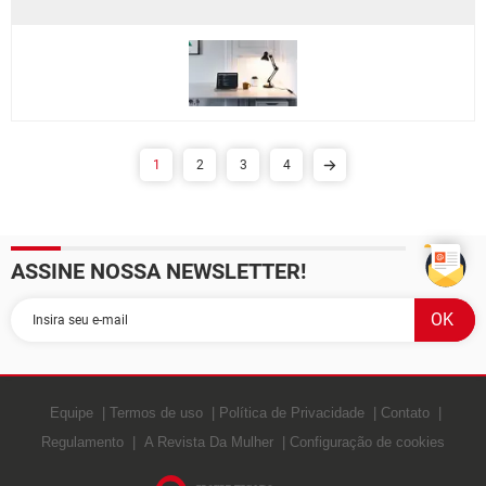
1
2
3
4
ASSINE NOSSA NEWSLETTER!
Equipe
Termos de uso
Política de Privacidade
Contato
Regulamento
A Revista Da Mulher
Configuração de cookies