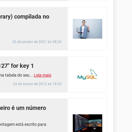
ibrary) compilada no
26 de janeiro de 2021 às 08:26
27" for key 1
a tabela do seu...
Leia mais
24 de março de 2012 às 18:53
teiro é um número
ntagem está escrito para