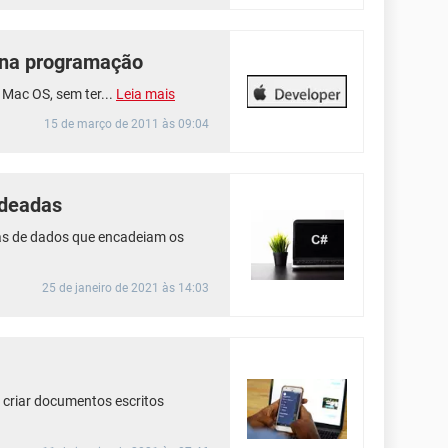
 na programação
Mac OS, sem ter...
Leia mais
15 de março de 2011 às 09:04
adeadas
as de dados que encadeiam os
25 de janeiro de 2021 às 14:03
 criar documentos escritos