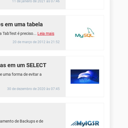
11 de janeiro de 2021 às 07:46
es em uma tabela
 TabTest é preciso...
Leia mais
20 de março de 2012 às 21:52
atas em um SELECT
e uma forma de evitar a
30 de dezembro de 2020 às 07:45
iamento de Backups e de