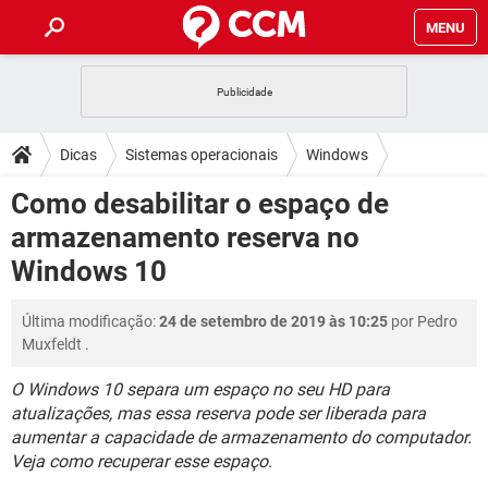
MENU
INÍCIO
JOGOS
WHATSAPP
DICAS
Dicas
Sistemas operacionais
Windows
CELULAR
FACEBOOK
JOGOS
WHATSAPP
DOWNLOADS
Como desabilitar o espaço de
Windows 10
OUTLOOK
EXCEL
CELULAR
FACEBOOK
armazenamento reserva no
INSTAGRAM
JOGOS
GMAIL
WHATSAPP
FÓRUM
OUTLOOK
EXCEL
Windows 10
GUIA DE COMPRAS
CELULAR
FACEBOOK
INSTAGRAM
JOGOS
GMAIL
WHATSAPP
GLOSSÁRIO
OUTLOOK
EXCEL
Última modificação:
24 de setembro de 2019 às 10:25
por
Pedro
GUIA DE COMPRAS
CELULAR
FACEBOOK
Muxfeldt
.
INSTAGRAM
JOGOS
GMAIL
WHATSAPP
OUTLOOK
EXCEL
GUIA DE COMPRAS
CELULAR
FACEBOOK
O Windows 10 separa um espaço no seu HD para
INSTAGRAM
GMAIL
atualizações, mas essa reserva pode ser liberada para
OUTLOOK
EXCEL
aumentar a capacidade de armazenamento do computador.
GUIA DE COMPRAS
INSTAGRAM
GMAIL
Veja como recuperar esse espaço
.