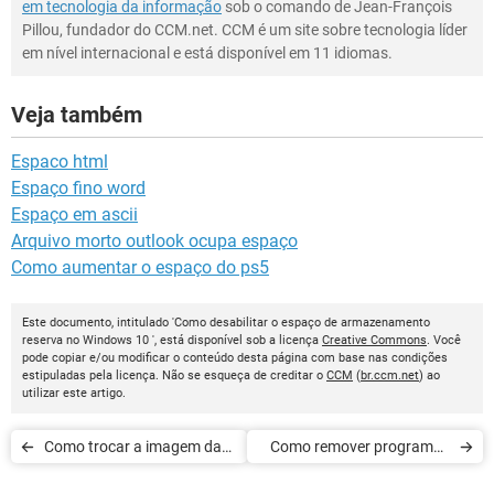
em tecnologia da informação
sob o comando de Jean-François
Pillou, fundador do CCM.net. CCM é um site sobre tecnologia líder
em nível internacional e está disponível em 11 idiomas.
Veja também
Espaco html
Espaço fino word
Espaço em ascii
Arquivo morto outlook ocupa espaço
Como aumentar o espaço do ps5
Este documento, intitulado 'Como desabilitar o espaço de armazenamento
reserva no Windows 10 ', está disponível sob a licença
Creative Commons
. Você
pode copiar e/ou modificar o conteúdo desta página com base nas condições
estipuladas pela licença. Não se esqueça de creditar o
CCM
(
br.ccm.net
) ao
utilizar este artigo.
Como trocar a imagem da
Como remover programas
tela de bloqueio do
inúteis do Windows 10