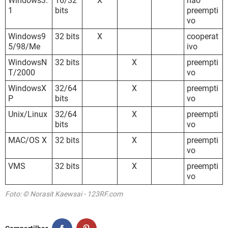
Windows3.
16/32
X
não
1
bits
preempti
vo
Windows9
32 bits
X
cooperat
5/98/Me
ivo
WindowsN
32 bits
X
preempti
T/2000
vo
WindowsX
32/64
X
preempti
P
bits
vo
Unix/Linux
32/64
X
preempti
bits
vo
MAC/OS X
32 bits
X
preempti
vo
VMS
32 bits
X
preempti
vo
Foto: © Norasit Kaewsai - 123RF.com