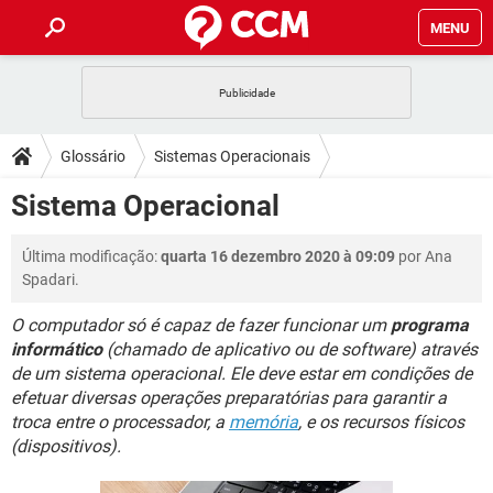
MENU
INÍCIO
JOGOS
WHATSAPP
DICAS
Glossário
Sistemas Operacionais
CELULAR
FACEBOOK
JOGOS
WHATSAPP
DOWNLOADS
Sistema Operacional
Sistema operacional
OUTLOOK
EXCEL
CELULAR
FACEBOOK
INSTAGRAM
JOGOS
GMAIL
WHATSAPP
FÓRUM
Última modificação:
quarta 16 dezembro 2020 à 09:09
por Ana
OUTLOOK
EXCEL
GUIA DE COMPRAS
CELULAR
FACEBOOK
Spadari.
INSTAGRAM
JOGOS
GMAIL
WHATSAPP
GLOSSÁRIO
OUTLOOK
EXCEL
O computador só é capaz de fazer funcionar um
programa
GUIA DE COMPRAS
CELULAR
FACEBOOK
informático
(chamado de aplicativo ou de software) através
INSTAGRAM
JOGOS
GMAIL
WHATSAPP
OUTLOOK
EXCEL
de um sistema operacional. Ele deve estar em condições de
GUIA DE COMPRAS
CELULAR
FACEBOOK
efetuar diversas operações preparatórias para garantir a
INSTAGRAM
GMAIL
troca entre o processador, a
memória
, e os recursos físicos
OUTLOOK
EXCEL
(dispositivos).
GUIA DE COMPRAS
INSTAGRAM
GMAIL