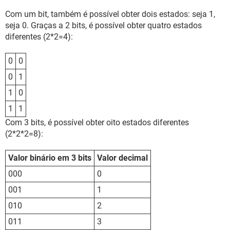
Com um bit, também é possível obter dois estados: seja 1,
seja 0. Graças a 2 bits, é possível obter quatro estados
diferentes (2*2=4):
0
0
0
1
1
0
1
1
Com 3 bits, é possível obter oito estados diferentes
(2*2*2=8):
Valor binário em 3 bits
Valor decimal
000
0
001
1
010
2
011
3