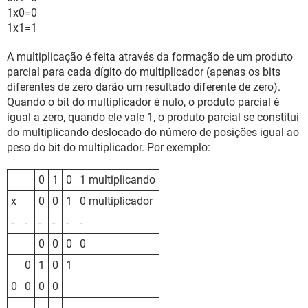
1x0=0
1x1=1
A multiplicação é feita através da formação de um produto
parcial para cada dígito do multiplicador (apenas os bits
diferentes de zero darão um resultado diferente de zero).
Quando o bit do multiplicador é nulo, o produto parcial é
igual a zero, quando ele vale 1, o produto parcial se constitui
do multiplicando deslocado do número de posições igual ao
peso do bit do multiplicador. Por exemplo:
0
1
0
1 multiplicando
x
0
0
1
0 multiplicador
-
-
-
-
-
-
0
0
0
0
0
1
0
1
0
0
0
0
-
-
-
-
-
-