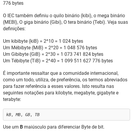
776 bytes
O IEC também definiu o quilo binário (kibi), o mega binário
(MEBI), O giga binário (Gibi), O tera binário (Tebi). Veja suas
definições:
Um kibibyte (kiB) = 2^10 = 1 024 bytes
Um Mébibyte (MiB) = 2^20 = 1 048 576 bytes
Um Gibibyte (GiB) = 2^30 = 1 073 741 824 bytes
Um Tébibyte (TiB) = 2^40 = 1 099 511 627 776 bytes
É importante ressaltar que a comunidade internacional,
como um todo, utiliza, de preferência, os termos abreviados
para fazer referência a esses valores. Isto resulta nas
seguintes notações para kilobyte, megabyte, gigabyte e
terabyte:
kB
,
MB
,
GB
,
TB
Use um
B
maiúsculo para diferenciar Byte de bit.