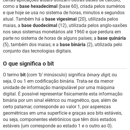
como a
base hexadecimal
(base 60), criada pelos sumérios
e que hoje se usa no sistema de horas, minutos e segundos
atual. Também há a
base vigesimal
(20), utilizada pelos
maias, a
base duodecimal
(12), utilizada pelos anglo-saxões
nos seus sistemas monetários até 1960 e que perdura em
parte no sistema de horas de alguns países; a
base quinária
(5), também dos maias; e a
base binária
(2), utilizada pelo
conjunto das tecnologias digitais.
O que significa o bit
O termo
bit
(com ‘b’ minúsculo) significa
binary digit
, ou
seja, 0 ou 1 em codificação binária. Trata-se da menor
unidade de informação manipulável por uma máquina
digital. É possível representar fisicamente esta informação
binária por um sinal elétrico ou magnético, que, além de
certo patamar, corresponde ao valor 1, por asperezas
geométricas em uma superfície e graças aos bits estáveis,
ou seja, componentes eletrônicos que têm dois estados
estáveis (um corresponde ao estado 1 e o outro ao 0).