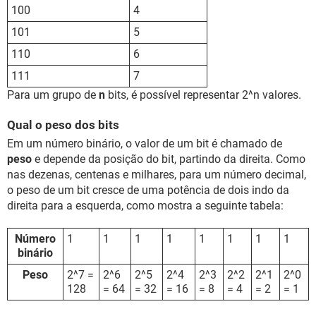
100
4
101
5
110
6
111
7
Para um grupo de
n
bits, é possível representar 2^n valores.
Qual o peso dos bits
Em um número binário, o valor de um bit é chamado de
peso
e depende da posição do bit, partindo da direita. Como
nas dezenas, centenas e milhares, para um número decimal,
o peso de um bit cresce de uma potência de dois indo da
direita para a esquerda, como mostra a seguinte tabela:
Número
1
1
1
1
1
1
1
1
binário
Peso
2^7 =
2^6
2^5
2^4
2^3
2^2
2^1
2^0
128
= 64
= 32
= 16
= 8
= 4
= 2
= 1