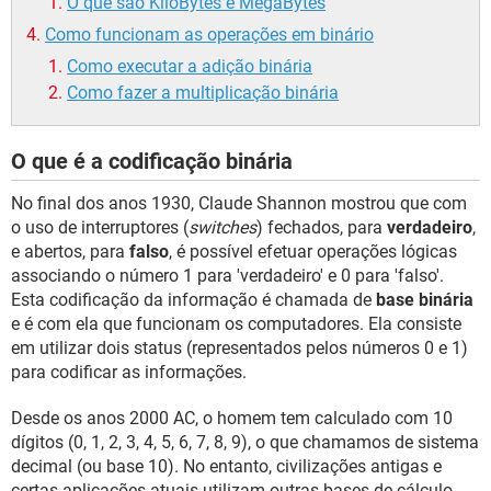
O que são KiloBytes e MegaBytes
GUIA DE COMPRAS
Como funcionam as operações em binário
Como executar a adição binária
Como fazer a multiplicação binária
O que é a codificação binária
No final dos anos 1930, Claude Shannon mostrou que com
o uso de interruptores (
switches
) fechados, para
verdadeiro
,
e abertos, para
falso
, é possível efetuar operações lógicas
associando o número 1 para 'verdadeiro' e 0 para 'falso'.
Esta codificação da informação é chamada de
base binária
e é com ela que funcionam os computadores. Ela consiste
em utilizar dois status (representados pelos números 0 e 1)
para codificar as informações.
Desde os anos 2000 AC, o homem tem calculado com 10
dígitos (0, 1, 2, 3, 4, 5, 6, 7, 8, 9), o que chamamos de sistema
decimal (ou base 10). No entanto, civilizações antigas e
certas aplicações atuais utilizam outras bases de cálculo,