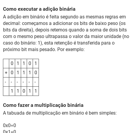
Como executar a adição binária
A adição em binário é feita segundo as mesmas regras em
decimal: começamos a adicionar os bits de baixo peso (os
bits da direita), depois retemos quando a soma de dois bits
com o mesmo peso ultrapassa o valor da maior unidade (no
caso do binário: 1), esta retenção é transferida para o
próximo bit mais pesado. Por exemplo:
0
1
1
0
1
+
0
1
1
1
0
-
-
-
-
-
-
1
1
0
1
1
Como fazer a multiplicação binária
A tabuada de multiplicação em binário é bem simples:
0x0=0
0x1=0