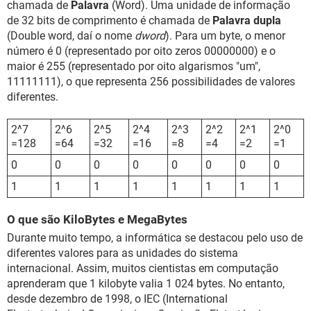
chamada de
Palavra
(Word). Uma unidade de informação
de 32 bits de comprimento é chamada de
Palavra dupla
(Double word, daí o nome
dword
). Para um byte, o menor
número é 0 (representado por oito zeros 00000000) e o
maior é 255 (representado por oito algarismos "um",
11111111), o que representa 256 possibilidades de valores
diferentes.
2^7
2^6
2^5
2^4
2^3
2^2
2^1
2^0
=128
=64
=32
=16
=8
=4
=2
=1
0
0
0
0
0
0
0
0
1
1
1
1
1
1
1
1
O que são KiloBytes e MegaBytes
Durante muito tempo, a informática se destacou pelo uso de
diferentes valores para as unidades do sistema
internacional. Assim, muitos cientistas em computação
aprenderam que 1 kilobyte valia 1 024 bytes. No entanto,
desde dezembro de 1998, o IEC (International