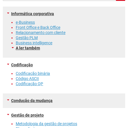
GUIA DE COMPRAS
Informática corporativa
e-Business
Front Office e Back Office
Relacionamento com cliente
Gestão PLM
Business intelligence
A ler também
Codificação
Codificação binária
Código ASCII
Codificação QP
Condução da mudança
Gestão de projeto
Metodologia da gestão de projetos