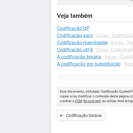
Veja também
Codificação QP
Codificação ascii
-
Dicas - Codificaç
Codificação manchester
-
Dicas - T
Codificação utf-8
-
Dicas -Criptograf
A codificação binária
-
Dicas - Codif
A codificação por substituição
-
Dica
Este documento, intitulado 'Codificação Quoted-Pr
copiar e/ou modificar o conteúdo desta página c
creditar o
CCM
(
br.ccm.net
) ao utilizar este artig
Codificação binária