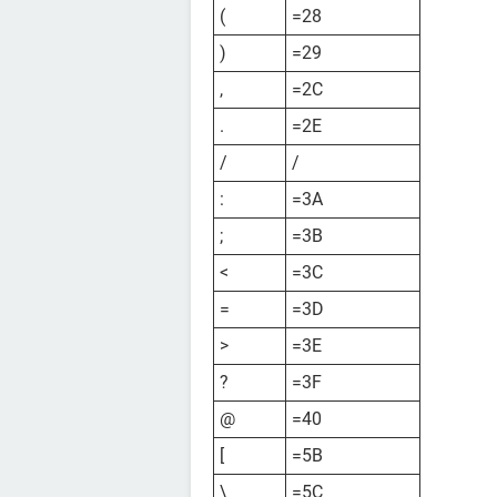
(
=28
)
=29
,
=2C
.
=2E
/
/
:
=3A
;
=3B
<
=3C
=
=3D
>
=3E
?
=3F
@
=40
[
=5B
\
=5C