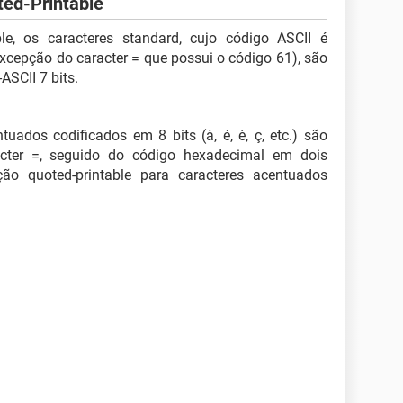
ted-Printable
le, os caracteres standard, cujo código ASCII é
cepção do caracter = que possui o código 61), são
ASCII 7 bits.
uados codificados em 8 bits (à, é, è, ç, etc.) são
cter =, seguido do código hexadecimal em dois
ção quoted-printable para caracteres acentuados