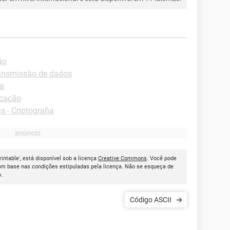
ão
ransmissão de dados
ia
icação
s - Criptografia
intable', está disponível sob a licença
Creative Commons
. Você pode
om base nas condições estipuladas pela licença. Não se esqueça de
o.
Código ASCII