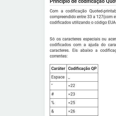
Princípio de codificação Quo
Com a codificação Quoted-printab
compreendido entre 33 a 127(com ex
codificados utilizando o código EUA-
Só os caracteres especiais ou acent
codificados com a ajuda do cara
caracteres. Eis abaixo a codifica
correntes:
Caráter
Codificação QP
Espace
_
"
=22
#
=23
%
=25
&
=26