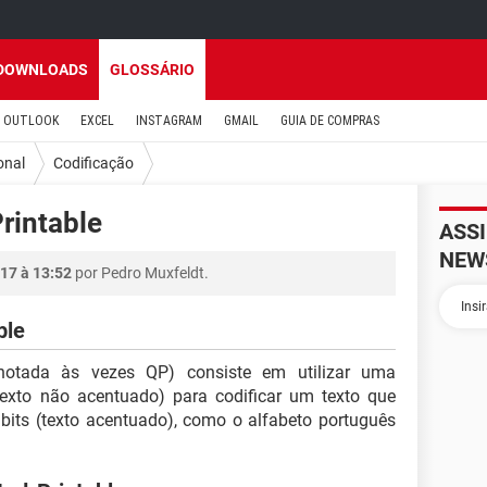
DOWNLOADS
GLOSSÁRIO
OUTLOOK
EXCEL
INSTAGRAM
GMAIL
GUIA DE COMPRAS
onal
Codificação
rintable
ASS
NEW
17 à 13:52
por Pedro Muxfeldt.
ble
otada às vezes QP) consiste em utilizar uma
texto não acentuado) para codificar um texto que
 bits (texto acentuado), como o alfabeto português