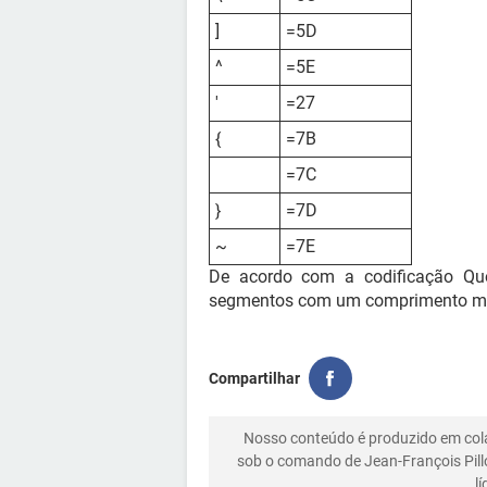
]
=5D
^
=5E
'
=27
{
=7B
=7C
}
=7D
~
=7E
De acordo com a codificação Quot
segmentos com um comprimento máx
Compartilhar
Nosso conteúdo é produzido em co
sob o comando de Jean-François Pill
l