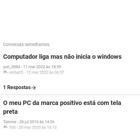
Conversas semelhantes
Computador liga mas não inicia o windows
yuri_3084
-
11 mar 2022 às 18:39
ninha25
-
12 mar 2022 às 06:37
1 Respostas
O meu PC da marca positivo está com tela
preta
Tairone
-
26 jul 2016 às 14:26
Tati
-
20 mar 2020 às 16:12