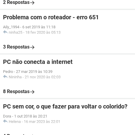
2 Respostas
Problema com o roteador - erro 651
Aily_1994
-
6 set 2019 às 11:18
ninha25
-
18 fev 2020 às 05:13
3 Respostas
PC não conecta a internet
Pedro
-
27 mar 2019 às 10:39
Nininha
-
21 nov 2020 às 02:03
8 Respostas
PC sem cor, o que fazer para voltar o colorido?
Dora
-
1 out 2018 às 20:21
Helena
-
16 mar 2023 às 22:01