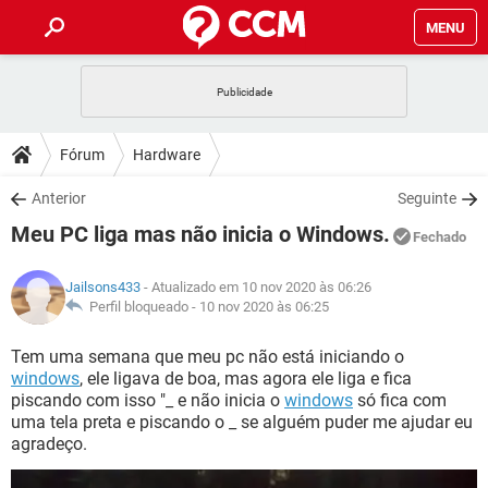
MENU
INÍCIO
JOGOS
WHATSAPP
DICAS
Fórum
Hardware
CELULAR
FACEBOOK
JOGOS
WHATSAPP
DOWNLOADS
Anterior
Seguinte
OUTLOOK
EXCEL
CELULAR
FACEBOOK
Meu PC liga mas não inicia o Windows.
INSTAGRAM
JOGOS
GMAIL
WHATSAPP
Fechado
FÓRUM
OUTLOOK
EXCEL
GUIA DE COMPRAS
CELULAR
FACEBOOK
Jailsons433
- Atualizado em 10 nov 2020 às 06:26
INSTAGRAM
JOGOS
GMAIL
WHATSAPP
GLOSSÁRIO
Perfil bloqueado -
10 nov 2020 às 06:25
OUTLOOK
EXCEL
GUIA DE COMPRAS
CELULAR
FACEBOOK
INSTAGRAM
JOGOS
GMAIL
WHATSAPP
Tem uma semana que meu pc não está iniciando o
OUTLOOK
EXCEL
windows
, ele ligava de boa, mas agora ele liga e fica
GUIA DE COMPRAS
CELULAR
FACEBOOK
piscando com isso "_ e não inicia o
windows
só fica com
INSTAGRAM
GMAIL
uma tela preta e piscando o _ se alguém puder me ajudar eu
OUTLOOK
EXCEL
GUIA DE COMPRAS
agradeço.
INSTAGRAM
GMAIL