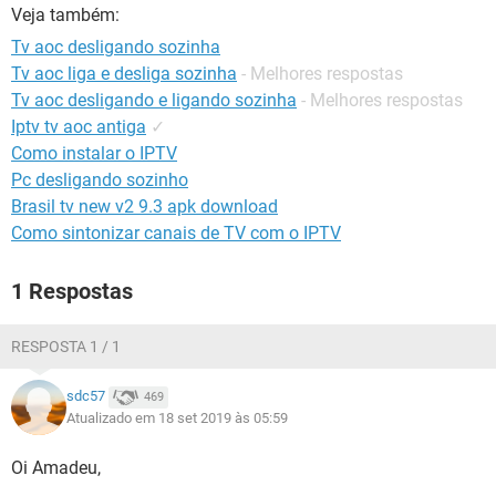
GUIA DE COMPRAS
Veja também:
Tv aoc desligando sozinha
Tv aoc liga e desliga sozinha
- Melhores respostas
Tv aoc desligando e ligando sozinha
- Melhores respostas
Iptv tv aoc antiga
✓
Como instalar o IPTV
Pc desligando sozinho
Brasil tv new v2 9.3 apk download
Como sintonizar canais de TV com o IPTV
1 Respostas
RESPOSTA 1 / 1
sdc57
469
Atualizado em 18 set 2019 às 05:59
Oi Amadeu,