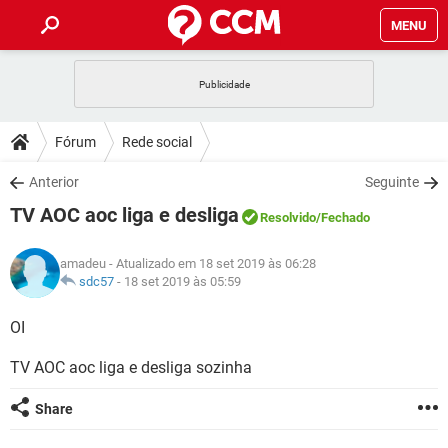
MENU
INÍCIO
JOGOS
WHATSAPP
DICAS
Fórum
Rede social
CELULAR
FACEBOOK
JOGOS
WHATSAPP
DOWNLOADS
Anterior
Seguinte
OUTLOOK
EXCEL
CELULAR
FACEBOOK
TV AOC aoc liga e desliga
INSTAGRAM
JOGOS
GMAIL
WHATSAPP
Resolvido
/Fechado
FÓRUM
OUTLOOK
EXCEL
GUIA DE COMPRAS
CELULAR
FACEBOOK
amadeu
- Atualizado em 18 set 2019 às 06:28
INSTAGRAM
JOGOS
GMAIL
WHATSAPP
GLOSSÁRIO
sdc57
-
18 set 2019 às 05:59
OUTLOOK
EXCEL
GUIA DE COMPRAS
CELULAR
FACEBOOK
INSTAGRAM
JOGOS
GMAIL
WHATSAPP
OI
OUTLOOK
EXCEL
GUIA DE COMPRAS
CELULAR
FACEBOOK
TV AOC aoc liga e desliga sozinha
INSTAGRAM
GMAIL
OUTLOOK
EXCEL
GUIA DE COMPRAS
Share
INSTAGRAM
GMAIL