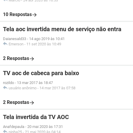
Marcio
-
24 abr 2020 às 16:53
10 Respostas
Tela aoc invertida menu de serviço não entra
Daianesald33
-
14 ago 2019 às 10:41
Emerson
-
11 set 2020 às 10:49
2 Respostas
TV aoc de cabeca para baixo
rozildo
-
13 mar 2017 às 18:47
usuário anônimo
-
14 mar 2017 às 07:58
2 Respostas
Tela invertida da TV AOC
Anafdepaula
-
20 mai 2020 às 17:31
ninha25
-
21 mai 2020 às 04:14