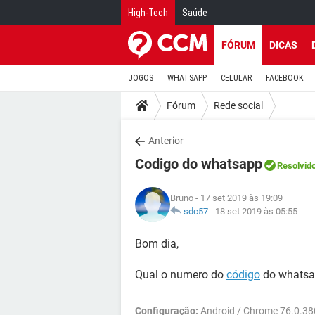
High-Tech
Saúde
FÓRUM
DICAS
JOGOS
WHATSAPP
CELULAR
FACEBOOK
Fórum
Rede social
Anterior
Codigo do whatsapp
Resolvid
Bruno
- 17 set 2019 às 19:09
sdc57
-
18 set 2019 às 05:55
Bom dia,
Qual o numero do
código
do whats
Configuração:
Android / Chrome 76.0.3