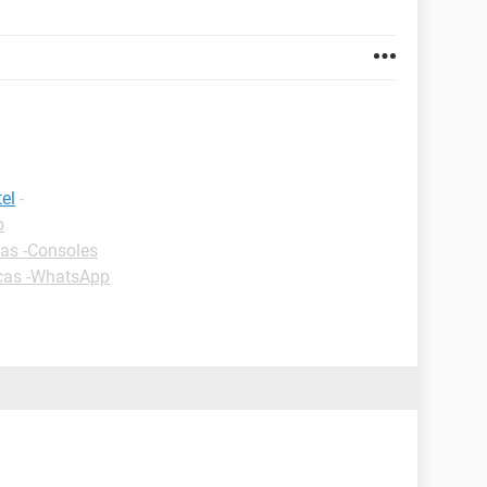
el
-
p
as -Consoles
cas -WhatsApp