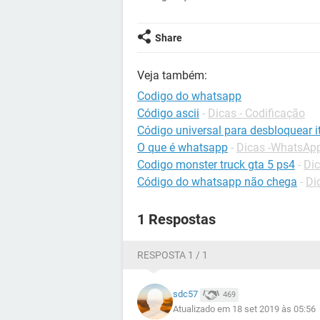
Share
Veja também:
Codigo do whatsapp
Código ascii
-
Dicas - Codificação
Código universal para desbloquear it
O que é whatsapp
-
Dicas -WhatsAp
Codigo monster truck gta 5 ps4
-
Dic
Código do whatsapp não chega
-
Di
1 Respostas
RESPOSTA 1 / 1
sdc57
469
Atualizado em 18 set 2019 às 05:56