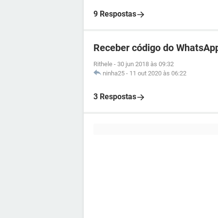
9 Respostas
Receber código do WhatsApp
Rithele
-
30 jun 2018 às 09:32
ninha25
-
11 out 2020 às 06:22
3 Respostas