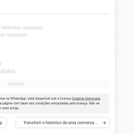
- Melhores respostas
res respostas
p
hatsApp
tos no WhatsApp', está disponível sob a licença
Creative Commons
.
a página com base nas condições estipuladas pela licença. Não se
ar este artigo.
pp
Transferir o histórico de uma conversa do
WhatsApp no iPhone