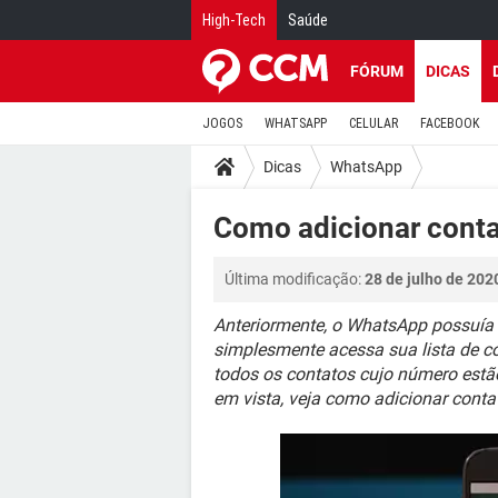
High-Tech
Saúde
FÓRUM
DICAS
JOGOS
WHATSAPP
CELULAR
FACEBOOK
Dicas
WhatsApp
Como adicionar cont
Última modificação:
28 de julho de 202
Anteriormente, o WhatsApp possuía s
simplesmente acessa sua lista de co
todos os contatos cujo número estã
em vista, veja como adicionar conta