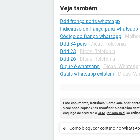
Veja também
Ddd frança paris whatsapp
Indicativo de frança para whatsapp
Código da frança whatsapp
- Melho
Ddd 34 país
-
Dicas -Telefonia
Ddd 23
-
Dicas -Telefonia
Ddd 26
-
Dicas -Telefonia
O que é whatsapp
-
Dicas -WhatsAp
Quais whatsapp existem
-
Dicas -W
Este documento, intitulado 'Como adicionar conta
Você pode copiar e/ou modificar o conteúdo dest
esqueça de creditar o
CCM
(
br.ccm.net
) ao utiliz
Como bloquear contato no WhatsA