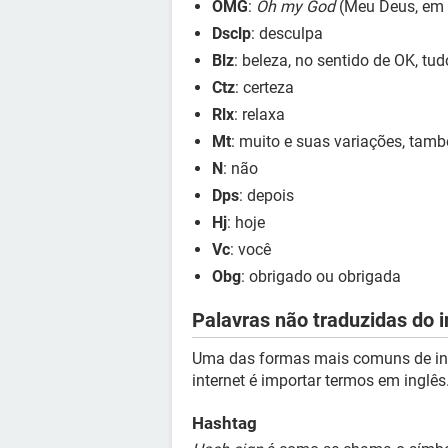
OMG
:
Oh my God
(Meu Deus, em 
Dsclp
: desculpa
Blz
: beleza, no sentido de OK, tu
Ctz
: certeza
Rlx
: relaxa
Mt
: muito e suas variações, tam
N
: não
Dps
: depois
Hj
: hoje
Vc
: você
Obg
: obrigado ou obrigada
Palavras não traduzidas do i
Uma das formas mais comuns de inse
internet é importar termos em inglês.
Hashtag