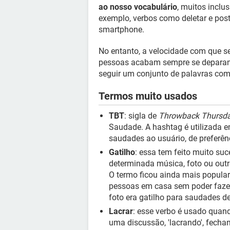
ao nosso vocabulário
, muitos inclu
exemplo, verbos como deletar e post
smartphone.
No entanto, a velocidade com que s
pessoas acabam sempre se deparan
seguir um conjunto de palavras comu
Termos muito usados
TBT
: sigla de
Throwback Thursd
Saudade. A hashtag é utilizada 
saudades ao usuário, de preferênc
Gatilho
: essa tem feito muito su
determinada música, foto ou out
O termo ficou ainda mais popula
pessoas em casa sem poder fazer
foto era gatilho para saudades de 
Lacrar
: esse verbo é usado quan
uma discussão, 'lacrando', fech