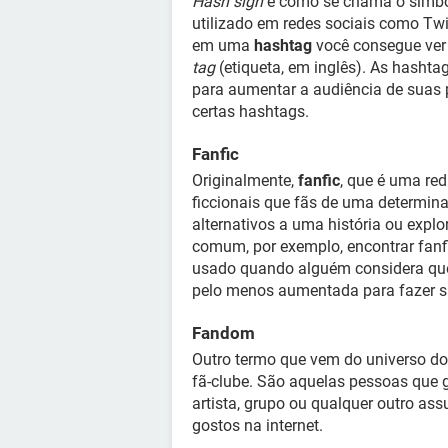
Hash sign
é como se chama o símbol
utilizado em redes sociais como Twi
em uma
hashtag
você consegue ver
tag
(etiqueta, em inglês). As hashta
para aumentar a audiência de suas
certas hashtags.
Fanfic
Originalmente,
fanfic
, que é uma re
ficcionais que fãs de uma determina
alternativos a uma história ou expl
comum, por exemplo, encontrar fanfic
usado quando alguém considera que 
pelo menos aumentada para fazer s
Fandom
Outro termo que vem do universo do
fã-clube. São aquelas pessoas que 
artista, grupo ou qualquer outro as
gostos na internet.