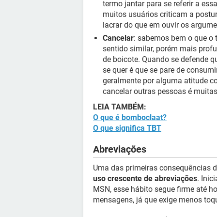
termo jantar para se referir a e
muitos usuários criticam a post
lacrar do que em ouvir os argum
Cancelar
: sabemos bem o que o t
sentido similar, porém mais pro
de boicote. Quando se defende qu
se quer é que se pare de consum
geralmente por alguma atitude co
cancelar outras pessoas é muitas
LEIA TAMBÉM:
O que é bomboclaat?
O que significa TBT
Abreviações
Uma das primeiras consequências da
uso crescente de abreviações
. Ini
MSN, esse hábito segue firme até hoje
mensagens, já que exige menos toque