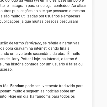
o do jogo da velha (#) em inglês. Esse símbolo é
tter e Instagram para endereçar conteúdo. Ao clicar
 outras publicações no site que possuem a mesma
gs são muito utilizadas por usuários e empresas
 publicações já que muitas pessoas pesquisam
dução de termo
fanfiction
, se referia a narrativas
da obra criavam na internet, dando finais
orando uma vertente secundária da obra. É muito
s de Harry Potter. Hoje, na internet, o termo é
uma história contada por um usuário é falsa ou
ucesso.
s fãs.
Fandom
pode ser livremente traduzido para
gostam muito e seguem as notícias sobre um
sunto. Hoje em dia, há fandoms para todos os