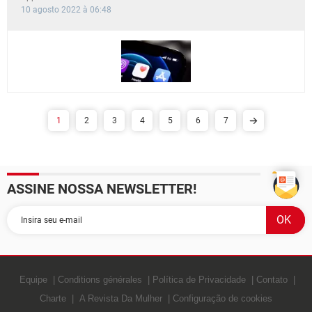
10 agosto 2022 à 06:48
1
2
3
4
5
6
7
ASSINE NOSSA NEWSLETTER!
Equipe
Conditions générales
Política de Privacidade
Contato
Charte
A Revista Da Mulher
Configuração de cookies