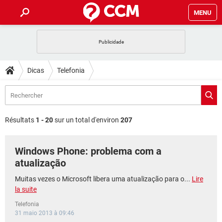
MENU
INÍCIO
JOGOS
WHATSAPP
DICAS
Dicas
Telefonia
CELULAR
FACEBOOK
JOGOS
WHATSAPP
DOWNLOADS
OUTLOOK
EXCEL
CELULAR
FACEBOOK
INSTAGRAM
JOGOS
GMAIL
WHATSAPP
FÓRUM
OUTLOOK
EXCEL
Résultats
1 - 20
sur un total d'environ
207
GUIA DE COMPRAS
CELULAR
FACEBOOK
INSTAGRAM
JOGOS
GMAIL
WHATSAPP
GLOSSÁRIO
OUTLOOK
EXCEL
Windows Phone: problema com a
GUIA DE COMPRAS
CELULAR
FACEBOOK
INSTAGRAM
JOGOS
GMAIL
WHATSAPP
atualização
OUTLOOK
EXCEL
GUIA DE COMPRAS
CELULAR
FACEBOOK
Muitas vezes o Microsoft libera uma atualização para o...
Lire
INSTAGRAM
GMAIL
la suite
OUTLOOK
EXCEL
GUIA DE COMPRAS
Telefonia
INSTAGRAM
GMAIL
31 maio 2013 à 09:46