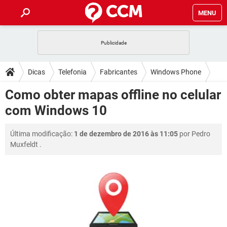
MENU
INÍCIO
JOGOS
WHATSAPP
DICAS
Dicas
Telefonia
Fabricantes
Windows Phone
CELULAR
FACEBOOK
JOGOS
WHATSAPP
DOWNLOADS
Como obter mapas offline no celular
OUTLOOK
EXCEL
CELULAR
FACEBOOK
com Windows 10
INSTAGRAM
JOGOS
GMAIL
WHATSAPP
FÓRUM
OUTLOOK
EXCEL
GUIA DE COMPRAS
CELULAR
FACEBOOK
Última modificação:
1 de dezembro de 2016 às 11:05
por
Pedro
INSTAGRAM
JOGOS
GMAIL
WHATSAPP
GLOSSÁRIO
OUTLOOK
Muxfeldt
.
EXCEL
GUIA DE COMPRAS
CELULAR
FACEBOOK
INSTAGRAM
JOGOS
GMAIL
WHATSAPP
OUTLOOK
EXCEL
GUIA DE COMPRAS
CELULAR
FACEBOOK
INSTAGRAM
GMAIL
OUTLOOK
EXCEL
GUIA DE COMPRAS
INSTAGRAM
GMAIL