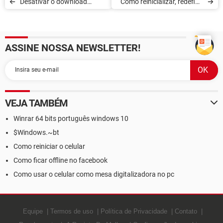
Desativar o download
Como reinicializar, redefinir
automático de atualizações
ou resetar um Windows
no Windows Phone 8
Phone 8.1
ASSINE NOSSA NEWSLETTER!
VEJA TAMBÉM
Winrar 64 bits português windows 10
$Windows.~bt
Como reiniciar o celular
Como ficar offline no facebook
Como usar o celular como mesa digitalizadora no pc
Equipe
Termos de uso
Política de Privacidade
Contato