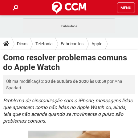
MENU
INÍCIO
JOGOS
WHATSAPP
DICAS
Dicas
Telefonia
Fabricantes
Apple
CELULAR
FACEBOOK
JOGOS
WHATSAPP
DOWNLOADS
Como resolver problemas comuns
OUTLOOK
EXCEL
CELULAR
FACEBOOK
do Apple Watch
INSTAGRAM
JOGOS
GMAIL
WHATSAPP
FÓRUM
OUTLOOK
EXCEL
GUIA DE COMPRAS
CELULAR
FACEBOOK
Última modificação:
30 de outubro de 2020 às 03:59
por
Ana
INSTAGRAM
JOGOS
GMAIL
WHATSAPP
GLOSSÁRIO
OUTLOOK
Spadari
.
EXCEL
GUIA DE COMPRAS
CELULAR
FACEBOOK
INSTAGRAM
JOGOS
GMAIL
WHATSAPP
Problema de sincronização com o iPhone, mensagens lidas
OUTLOOK
EXCEL
que aparecem como não lidas no Apple Watch ou, ainda,
GUIA DE COMPRAS
CELULAR
FACEBOOK
tela que não acende quando se movimenta o pulso são
INSTAGRAM
GMAIL
OUTLOOK
EXCEL
problemas comuns.
GUIA DE COMPRAS
INSTAGRAM
GMAIL