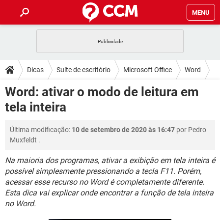
MENU
INÍCIO
JOGOS
WHATSAPP
DICAS
Dicas
Suíte de escritório
Microsoft Office
Word
CELULAR
FACEBOOK
JOGOS
WHATSAPP
DOWNLOADS
Word: ativar o modo de leitura em
OUTLOOK
EXCEL
CELULAR
FACEBOOK
tela inteira
INSTAGRAM
JOGOS
GMAIL
WHATSAPP
FÓRUM
OUTLOOK
EXCEL
GUIA DE COMPRAS
CELULAR
FACEBOOK
Última modificação:
10 de setembro de 2020 às 16:47
por
Pedro
INSTAGRAM
JOGOS
GMAIL
WHATSAPP
GLOSSÁRIO
OUTLOOK
Muxfeldt
.
EXCEL
GUIA DE COMPRAS
CELULAR
FACEBOOK
INSTAGRAM
JOGOS
GMAIL
WHATSAPP
Na maioria dos programas, ativar a exibição em tela inteira é
OUTLOOK
EXCEL
possível simplesmente pressionando a tecla F11. Porém,
GUIA DE COMPRAS
CELULAR
FACEBOOK
acessar esse recurso no Word é completamente diferente.
INSTAGRAM
GMAIL
OUTLOOK
EXCEL
Esta dica vai explicar onde encontrar a função de tela inteira
GUIA DE COMPRAS
no Word.
INSTAGRAM
GMAIL