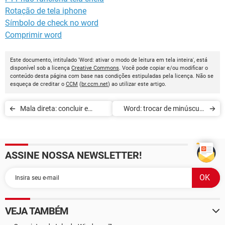
Rotação de tela iphone
Símbolo de check no word
Comprimir word
Este documento, intitulado 'Word: ativar o modo de leitura em tela inteira', está
disponível sob a licença
Creative Commons
. Você pode copiar e/ou modificar o
conteúdo desta página com base nas condições estipuladas pela licença. Não se
esqueça de creditar o
CCM
(
br.ccm.net
) ao utilizar este artigo.
Mala direta: concluir e
Word: trocar de minúscula
mesclar
para maiúscula e vice-versa
ASSINE NOSSA NEWSLETTER!
VEJA TAMBÉM