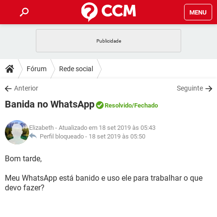
MENU
INÍCIO
JOGOS
WHATSAPP
DICAS
Fórum
Rede social
CELULAR
FACEBOOK
JOGOS
WHATSAPP
DOWNLOADS
Anterior
Seguinte
OUTLOOK
EXCEL
CELULAR
FACEBOOK
Banida no WhatsApp
INSTAGRAM
JOGOS
GMAIL
WHATSAPP
Resolvido
/Fechado
FÓRUM
OUTLOOK
EXCEL
GUIA DE COMPRAS
CELULAR
FACEBOOK
Elizabeth
- Atualizado em 18 set 2019 às 05:43
INSTAGRAM
JOGOS
GMAIL
WHATSAPP
GLOSSÁRIO
Perfil bloqueado -
18 set 2019 às 05:50
OUTLOOK
EXCEL
GUIA DE COMPRAS
CELULAR
FACEBOOK
INSTAGRAM
JOGOS
GMAIL
WHATSAPP
Bom tarde,
OUTLOOK
EXCEL
GUIA DE COMPRAS
CELULAR
FACEBOOK
Meu WhatsApp está banido e uso ele para trabalhar o que
INSTAGRAM
GMAIL
devo fazer?
OUTLOOK
EXCEL
GUIA DE COMPRAS
INSTAGRAM
GMAIL