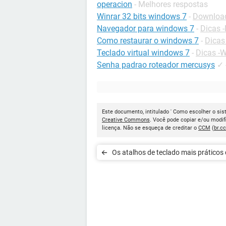
operacion
- Melhores respostas
Winrar 32 bits windows 7
-
Download
Navegador para windows 7
-
Dicas 
Como restaurar o windows 7
-
Dicas
Teclado virtual windows 7
-
Dicas -
Senha padrao roteador mercusys
✓
Este documento, intitulado ' Como escolher o sis
Creative Commons
. Você pode copiar e/ou modif
licença. Não se esqueça de creditar o
CCM
(
br.c
Os atalhos de teclado mais práticos
Windows 10