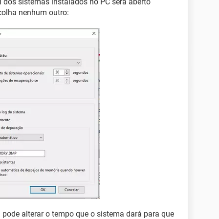
l dos sistemas instalados no PC será aberto
colha nenhum outro:
pode alterar o tempo que o sistema dará para que