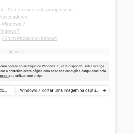
s - Compressão e descompressão
-Navegadores
 -Windows 7
Windows 7
-
Fórum Problemas Internet
tema padrão no arranque do Windows 7 ', está disponível sob a licença
icar o conteúdo desta página com base nas condições estipuladas pela
cm.net
) ao utilizar este artigo.
 do
Windows 7: cortar uma imagem na captura
de tela