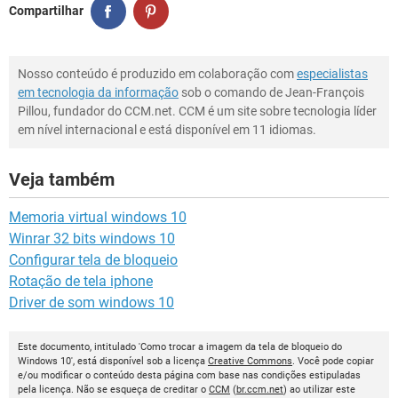
Compartilhar
Nosso conteúdo é produzido em colaboração com
especialistas
em tecnologia da informação
sob o comando de Jean-François
Pillou, fundador do CCM.net. CCM é um site sobre tecnologia líder
em nível internacional e está disponível em 11 idiomas.
Veja também
Memoria virtual windows 10
Winrar 32 bits windows 10
Configurar tela de bloqueio
Rotação de tela iphone
Driver de som windows 10
Este documento, intitulado 'Como trocar a imagem da tela de bloqueio do
Windows 10', está disponível sob a licença
Creative Commons
. Você pode copiar
e/ou modificar o conteúdo desta página com base nas condições estipuladas
pela licença. Não se esqueça de creditar o
CCM
(
br.ccm.net
) ao utilizar este