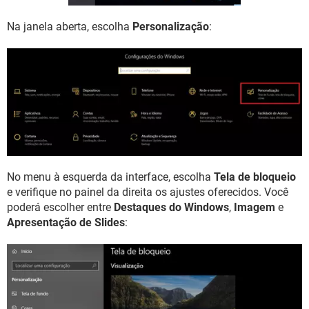
Na janela aberta, escolha
Personalização
:
No menu à esquerda da interface, escolha
Tela de bloqueio
e verifique no painel da direita os ajustes oferecidos. Você
poderá escolher entre
Destaques do Windows
,
Imagem
e
Apresentação de Slides
: