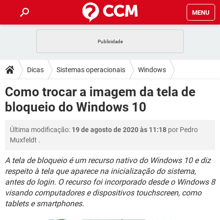
MENU
INÍCIO
JOGOS
WHATSAPP
DICAS
Dicas
Sistemas operacionais
Windows
CELULAR
FACEBOOK
JOGOS
WHATSAPP
DOWNLOADS
Como trocar a imagem da tela de
Windows 10
OUTLOOK
EXCEL
CELULAR
FACEBOOK
bloqueio do Windows 10
INSTAGRAM
JOGOS
GMAIL
WHATSAPP
FÓRUM
OUTLOOK
EXCEL
GUIA DE COMPRAS
CELULAR
FACEBOOK
Última modificação:
19 de agosto de 2020 às 11:18
por
Pedro
INSTAGRAM
JOGOS
GMAIL
WHATSAPP
GLOSSÁRIO
OUTLOOK
Muxfeldt
.
EXCEL
GUIA DE COMPRAS
CELULAR
FACEBOOK
INSTAGRAM
JOGOS
GMAIL
WHATSAPP
A tela de bloqueio é um recurso nativo do Windows 10 e diz
OUTLOOK
EXCEL
respeito à tela que aparece na inicialização do sistema,
GUIA DE COMPRAS
CELULAR
FACEBOOK
antes do login. O recurso foi incorporado desde o Windows 8
INSTAGRAM
GMAIL
OUTLOOK
EXCEL
visando computadores e dispositivos touchscreen, como
GUIA DE COMPRAS
tablets e smartphones.
INSTAGRAM
GMAIL