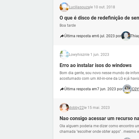
Luciliasouza
le 10 out. 2018
O que é disco de redefinição de se
Boa tarde
Última resposta em
6 jul. 2023 por
Thia
Lowyhiszn
le 1 jun. 2023
Erro ao instalar isos do windows
Bom dia gente, sou novo nesse mundo de infor
acostumado com um All-in-one da LG e já havia 
Última resposta em
7 jun. 2023 por
C0Y
dobby22
le 15 mai. 2023
Nao consigo acessar um recurso n
Ola alguem poderia me dizer como encontro uma
chamada ''escolher onde obter apps'' . mesmo eu