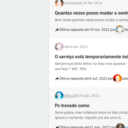
normando
le 26 fev. 2014
Quantas vezes posso mudar a senh
Bom tarde quantas vezes posso mudar a senh
Última resposta em
10 nov. 2022 por
Gl
=]
le 8 nov. 2010
O serviço está temporariamente ind
Sempre que tento entrar no meu msn aparece " 
que faço ? edit : titre.
Última resposta em
4 out. 2022 por
Leo
Grillo13
le 29 ago. 2022
Pc travado como
Salve galera, meu notebook trava na tela inicial
ignora o comando. Alguém pra dar uma lu...
Última resposta em
31 ago. 2022 por
A