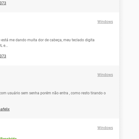
073
Windows
está me dando muita dor de cabeça, meu teclado digita
 e...
073
Windows
com usuário sem senha porém não entra , como resto tirando o
afelix
Windows