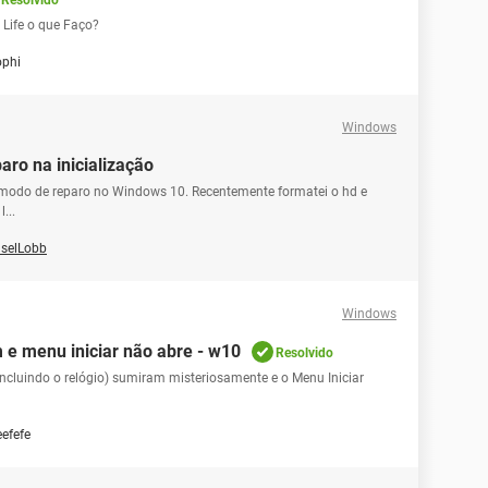
Resolvido
Life o que Faço?
ophi
Windows
ro na inicialização
modo de reparo no Windows 10. Recentemente formatei o hd e
...
selLobb
Windows
 e menu iniciar não abre - w10
Resolvido
incluindo o relógio) sumiram misteriosamente e o Menu Iniciar
eefefe