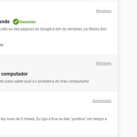
Windows
rande
Resolvido
,não as das paginas do Google e sim do windows ,os títulos dos
ro
Windows
u computador
eto para saber qual é o problema do meu computador
Downloads
 faz mais de 5 meses. Eu ligo e fica na tela "positivo" um tempo e