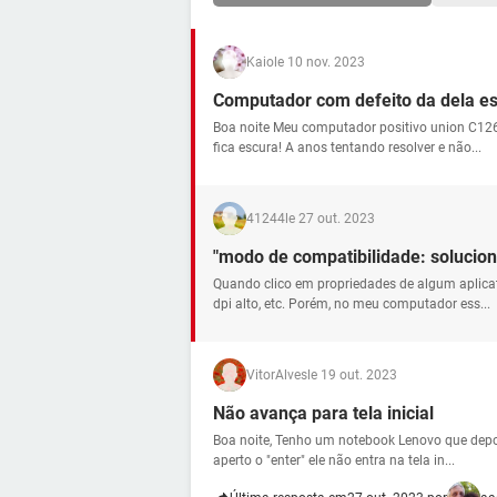
Kaio
le 10 nov. 2023
Computador com defeito da dela e
Boa noite Meu computador positivo union C12
fica escura! A anos tentando resolver e não...
41244
le 27 out. 2023
"modo de compatibilidade: solucio
Quando clico em propriedades de algum aplicat
dpi alto, etc. Porém, no meu computador ess...
VitorAlves
le 19 out. 2023
Não avança para tela inicial
Boa noite, Tenho um notebook Lenovo que depoi
aperto o "enter" ele não entra na tela in...