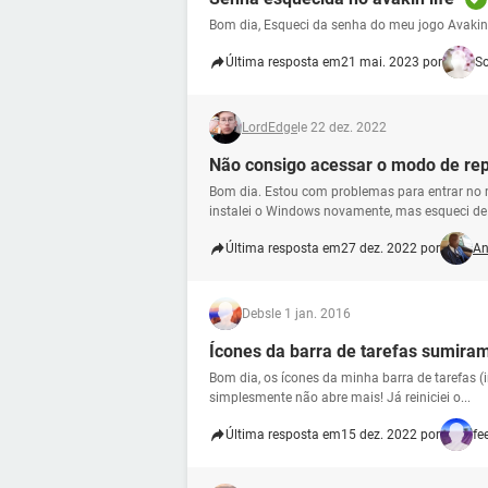
Bom dia, Esqueci da senha do meu jogo Avakin 
Última resposta em
21 mai. 2023 por
S
LordEdge
le 22 dez. 2022
Não consigo acessar o modo de repa
Bom dia. Estou com problemas para entrar no 
instalei o Windows novamente, mas esqueci de l
Última resposta em
27 dez. 2022 por
An
Debs
le 1 jan. 2016
Ícones da barra de tarefas sumiram
Bom dia, os ícones da minha barra de tarefas (
simplesmente não abre mais! Já reiniciei o...
Última resposta em
15 dez. 2022 por
fe