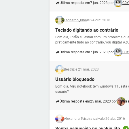
Última resposta em
7 jun. 2023 por
C0Y
Leonardo_luna
le 24 out. 2018
Teclado digitando ao contrário
Bom dia, Então eu estou com um problema que 
praticamente tudo ao contrário, vou digitar AZUL
Última resposta em
7 jun. 2023 por
C0Y
Beatriz
le 21 mai. 2023
Usuário bloqueado
Bom dia, Meu notebook tem windows 11 , está 
usuário?
Última resposta em
25 mai. 2023 por
aa
Alexandra Teixeira paiva
le 26 abr. 2016
Senha esquecida no avakin life