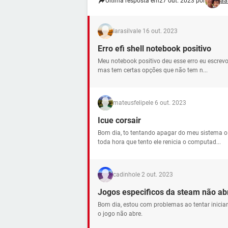
Última resposta em
27 out. 2023 por
aa
Iarasilva
le 16 out. 2023
Erro efi shell notebook positivo
Meu notebook positivo deu esse erro eu escrevo
mas tem certas opções que não tem n...
mateusfelipe
le 6 out. 2023
Icue corsair
Bom dia, to tentando apagar do meu sistema o 
toda hora que tento ele renicia o computad...
cadinho
le 2 out. 2023
Jogos especificos da steam não a
Bom dia, estou com problemas ao tentar iniciar 
o jogo não abre.