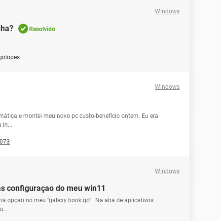
Windows
nha?
Resolvido
golopes
Windows
mática e montei meu novo pc custo-benefício ontem. Eu era
in...
073
Windows
as configuraçao do meu win11
 opçao no meu ''galaxy book go'' . Na aba de aplicativos
...