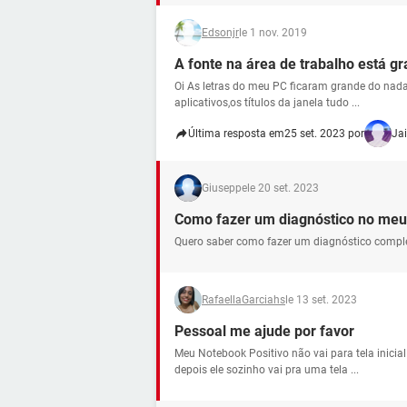
Edsonjr
le 1 nov. 2019
A fonte na área de trabalho está g
Oi As letras do meu PC ficaram grande do nada
aplicativos,os títulos da janela tudo ...
Última resposta em
25 set. 2023 por
Jai
Giuseppe
le 20 set. 2023
Como fazer um diagnóstico no me
Quero saber como fazer um diagnóstico compl
RafaellaGarciahs
le 13 set. 2023
Pessoal me ajude por favor
Meu Notebook Positivo não vai para tela inicial
depois ele sozinho vai pra uma tela ...