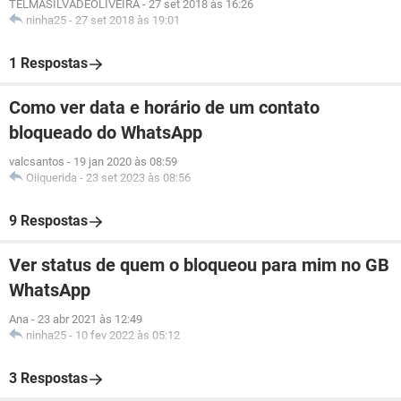
TELMASILVADEOLIVEIRA
-
27 set 2018 às 16:26
ninha25
-
27 set 2018 às 19:01
1 Respostas
Como ver data e horário de um contato
bloqueado do WhatsApp
valcsantos
-
19 jan 2020 às 08:59
Oiiquerida
-
23 set 2023 às 08:56
9 Respostas
Ver status de quem o bloqueou para mim no GB
WhatsApp
Ana
-
23 abr 2021 às 12:49
ninha25
-
10 fev 2022 às 05:12
3 Respostas