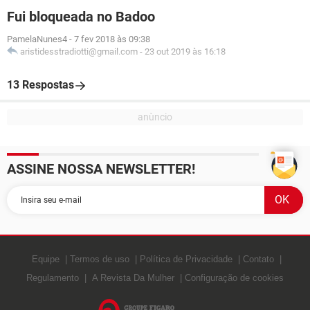
Fui bloqueada no Badoo
PamelaNunes4
-
7 fev 2018 às 09:38
aristidesstradiotti@gmail.com
-
23 out 2019 às 16:18
13 Respostas
ASSINE NOSSA NEWSLETTER!
Equipe
Termos de uso
Política de Privacidade
Contato
Regulamento
A Revista Da Mulher
Configuração de cookies