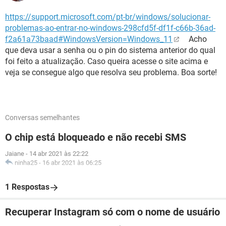
https://support.microsoft.com/pt-br/windows/solucionar-
problemas-ao-entrar-no-windows-298cfd5f-df1f-c66b-36ad-
f2a61a73baad#WindowsVersion=Windows_11
Acho
que deva usar a senha ou o pin do sistema anterior do qual
foi feito a atualização. Caso queira acesse o site acima e
veja se consegue algo que resolva seu problema. Boa sorte!
Conversas semelhantes
O chip está bloqueado e não recebi SMS
Jaiane
-
14 abr 2021 às 22:22
ninha25
-
16 abr 2021 às 06:25
1 Respostas
Recuperar Instagram só com o nome de usuário