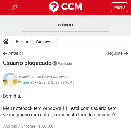
MENU
INÍCIO
JOGOS
WHATSAPP
DICAS
Fórum
Windows
CELULAR
FACEBOOK
JOGOS
WHATSAPP
DOWNLOADS
Anterior
Seguinte
OUTLOOK
EXCEL
CELULAR
FACEBOOK
Usuário bloqueado
INSTAGRAM
JOGOS
GMAIL
WHATSAPP
Fechado
FÓRUM
OUTLOOK
EXCEL
GUIA DE COMPRAS
CELULAR
FACEBOOK
Beatriz
- 21 mai 2023 às 09:52
INSTAGRAM
JOGOS
GMAIL
WHATSAPP
GLOSSÁRIO
aaafelix
-
25 mai 2023 às 16:48
OUTLOOK
EXCEL
GUIA DE COMPRAS
CELULAR
FACEBOOK
INSTAGRAM
JOGOS
GMAIL
WHATSAPP
Bom dia,
OUTLOOK
EXCEL
GUIA DE COMPRAS
CELULAR
FACEBOOK
Meu notebook tem windows 11 , está com usuário sem
INSTAGRAM
GMAIL
OUTLOOK
EXCEL
senha porém não entra , como resto tirando o usuário?
GUIA DE COMPRAS
INSTAGRAM
GMAIL
Android / Chrome 113.0.0.0