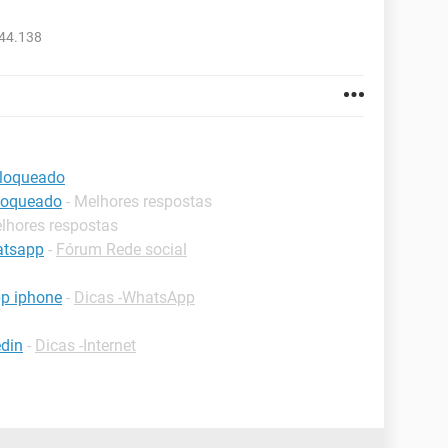
044.138
bloqueado
loqueado
- Melhores respostas
elhores respostas
atsapp
-
Fórum Rede social
p iphone
-
Dicas -WhatsApp
din
-
Dicas -Internet