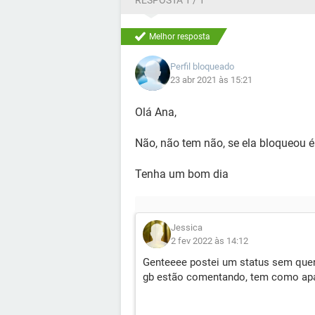
RESPOSTA 1 / 1
Melhor resposta
Perfil bloqueado
23 abr 2021 às 15:21
Olá Ana,
Não, não tem não, se ela bloqueou é
Tenha um bom dia
Jessica
2 fev 2022 às 14:12
Genteeee postei um status sem que
gb estão comentando, tem como apa