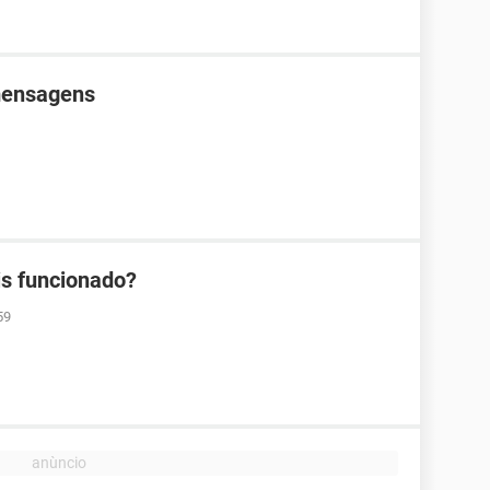
mensagens
s funcionado?
59