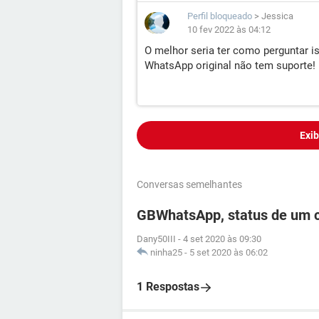
Perfil bloqueado
>
Jessica
10 fev 2022 às 04:12
O melhor seria ter como perguntar i
WhatsApp original não tem suporte!
Exib
Conversas semelhantes
GBWhatsApp, status de um c
Dany50III
-
4 set 2020 às 09:30
ninha25
-
5 set 2020 às 06:02
1 Respostas