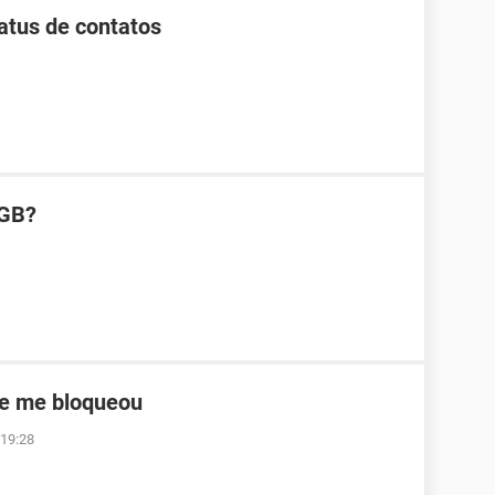
tus de contatos
 GB?
ue me bloqueou
 19:28