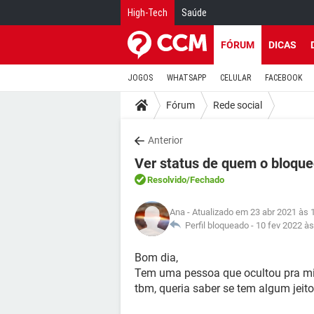
High-Tech
Saúde
FÓRUM
DICAS
JOGOS
WHATSAPP
CELULAR
FACEBOOK
Fórum
Rede social
Anterior
Ver status de quem o bloqu
Resolvido
/Fechado
Ana
- Atualizado em 23 abr 2021 às 
Perfil bloqueado -
10 fev 2022 às
Bom dia,
Tem uma pessoa que ocultou pra mi
tbm, queria saber se tem algum jeito