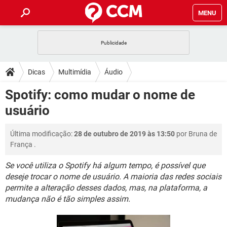
MENU
INÍCIO
JOGOS
WHATSAPP
DICAS
Dicas
Multimídia
Áudio
CELULAR
FACEBOOK
JOGOS
WHATSAPP
DOWNLOADS
Spotify: como mudar o nome de
OUTLOOK
EXCEL
CELULAR
FACEBOOK
usuário
INSTAGRAM
JOGOS
GMAIL
WHATSAPP
FÓRUM
OUTLOOK
EXCEL
GUIA DE COMPRAS
CELULAR
FACEBOOK
Última modificação:
28 de outubro de 2019 às 13:50
por
Bruna de
INSTAGRAM
JOGOS
GMAIL
WHATSAPP
GLOSSÁRIO
OUTLOOK
França
.
EXCEL
GUIA DE COMPRAS
CELULAR
FACEBOOK
INSTAGRAM
JOGOS
GMAIL
WHATSAPP
Se você utiliza o Spotify há algum tempo, é possível que
OUTLOOK
EXCEL
deseje trocar o nome de usuário. A maioria das redes sociais
GUIA DE COMPRAS
CELULAR
FACEBOOK
permite a alteração desses dados, mas, na plataforma, a
INSTAGRAM
GMAIL
OUTLOOK
EXCEL
mudança não é tão simples assim.
GUIA DE COMPRAS
INSTAGRAM
GMAIL