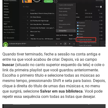
Quando tiver terminado, feche a sessão na conta antiga e
entre na que você acabou de criar. Depois, vá ao campo
buscar
(situado no canto superior esquerdo da tela) e cole o
link da primeira playlist que você guardou anteriormente.
Escolha o primeiro título e selecione todas as músicas ao
mesmo tempo, pressionando Shift e seta para baixo. Depois,
clique à direita do título de umas das músicas e, no menu
que surgirá, selecione
Salvar em sua biblioteca
. Você pode
repetir essa sequência com todas as listas que desejar.