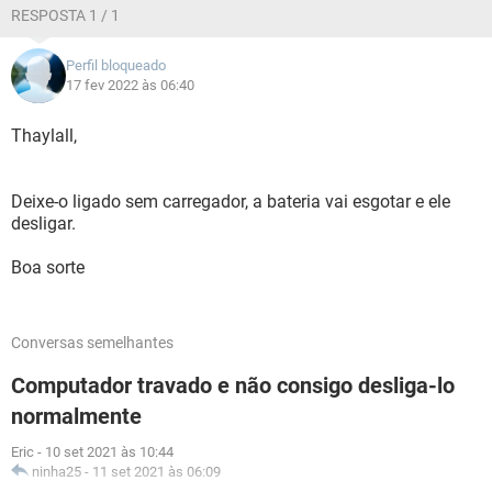
RESPOSTA 1 / 1
Perfil bloqueado
17 fev 2022 às 06:40
Thaylall,
Deixe-o ligado sem carregador, a bateria vai esgotar e ele
desligar.
Boa sorte
Conversas semelhantes
Computador travado e não consigo desliga-lo
normalmente
Eric
-
10 set 2021 às 10:44
ninha25
-
11 set 2021 às 06:09