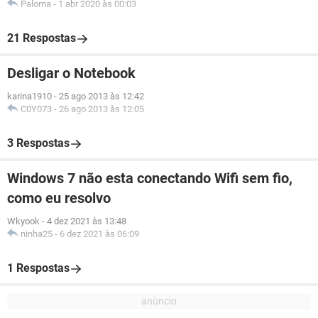
Paloma
-
1 abr 2020 às 00:03
21 Respostas
Desligar o Notebook
karina1910
-
25 ago 2013 às 12:42
C0Y073
-
26 ago 2013 às 12:05
3 Respostas
Windows 7 não esta conectando Wifi sem fio,
como eu resolvo
Wkyook
-
4 dez 2021 às 13:48
ninha25
-
6 dez 2021 às 06:09
1 Respostas