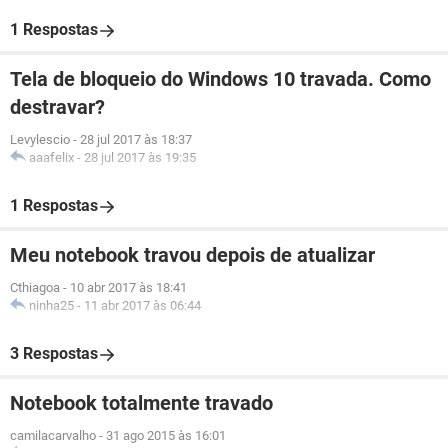
1 Respostas
Tela de bloqueio do Windows 10 travada. Como
destravar?
Levylescio
-
28 jul 2017 às 18:37
aaafelix
-
28 jul 2017 às 19:35
1 Respostas
Meu notebook travou depois de atualizar
Cthiagoa
-
10 abr 2017 às 18:41
ninha25
-
11 abr 2017 às 06:44
3 Respostas
Notebook totalmente travado
camilacarvalho
-
31 ago 2015 às 16:01