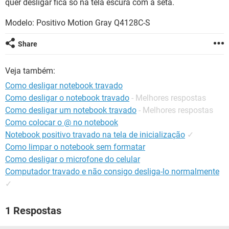
quer desligar fica só na tela escura com a seta.
GUIA DE COMPRAS
Modelo: Positivo Motion Gray Q4128C-S
Share
Veja também:
Como desligar notebook travado
Como desligar o notebook travado
- Melhores respostas
Como desligar um notebook travado
- Melhores respostas
Como colocar o @ no notebook
Notebook positivo travado na tela de inicialização
✓
Como limpar o notebook sem formatar
Como desligar o microfone do celular
Computador travado e não consigo desliga-lo normalmente
✓
1 Respostas