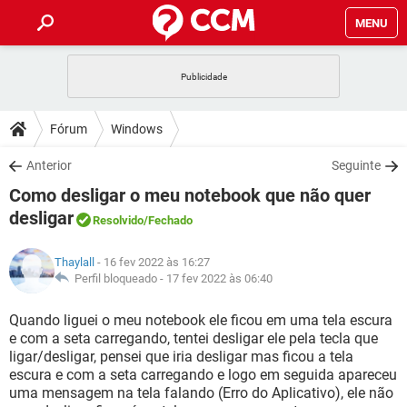
MENU
INÍCIO
JOGOS
WHATSAPP
DICAS
Fórum
Windows
CELULAR
FACEBOOK
JOGOS
WHATSAPP
DOWNLOADS
Anterior
Seguinte
OUTLOOK
EXCEL
CELULAR
FACEBOOK
Como desligar o meu notebook que não quer
INSTAGRAM
JOGOS
GMAIL
WHATSAPP
FÓRUM
OUTLOOK
EXCEL
desligar
Resolvido
/Fechado
GUIA DE COMPRAS
CELULAR
FACEBOOK
INSTAGRAM
JOGOS
GMAIL
WHATSAPP
GLOSSÁRIO
OUTLOOK
EXCEL
Thaylall
- 16 fev 2022 às 16:27
GUIA DE COMPRAS
CELULAR
FACEBOOK
Perfil bloqueado -
17 fev 2022 às 06:40
INSTAGRAM
JOGOS
GMAIL
WHATSAPP
OUTLOOK
EXCEL
Quando liguei o meu notebook ele ficou em uma tela escura
GUIA DE COMPRAS
CELULAR
FACEBOOK
INSTAGRAM
GMAIL
e com a seta carregando, tentei desligar ele pela tecla que
OUTLOOK
EXCEL
ligar/desligar, pensei que iria desligar mas ficou a tela
GUIA DE COMPRAS
escura e com a seta carregando e logo em seguida apareceu
INSTAGRAM
GMAIL
uma mensagem na tela falando (Erro do Aplicativo), ele não