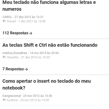
Meu teclado não funciona algumas letras e
numeros
CAROL
-
27 dez 2012 às 12:21
Daniel
-
1 dez 2021 às 13:58
112 Respostas
As teclas Shift e Ctrl não estão funcionando
markos jhonathas
-
14 nov 2013 às 20:54
Sianetto
-
21 dez 2016 às 10:33
7 Respostas
Como apertar o insert no teclado do meu
notebook?
Dangracional
-
23 nov 2012 às 13:36
lucilene
-
24 nov 2012 às 15:30