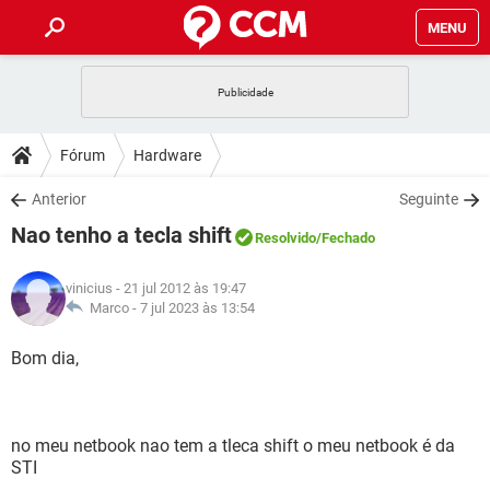
MENU
INÍCIO
JOGOS
WHATSAPP
DICAS
Fórum
Hardware
CELULAR
FACEBOOK
JOGOS
WHATSAPP
DOWNLOADS
Anterior
Seguinte
OUTLOOK
EXCEL
CELULAR
FACEBOOK
Nao tenho a tecla shift
INSTAGRAM
JOGOS
GMAIL
WHATSAPP
Resolvido
/Fechado
FÓRUM
OUTLOOK
EXCEL
GUIA DE COMPRAS
CELULAR
FACEBOOK
vinicius
- 21 jul 2012 às 19:47
INSTAGRAM
JOGOS
GMAIL
WHATSAPP
GLOSSÁRIO
Marco -
7 jul 2023 às 13:54
OUTLOOK
EXCEL
GUIA DE COMPRAS
CELULAR
FACEBOOK
INSTAGRAM
JOGOS
GMAIL
WHATSAPP
Bom dia,
OUTLOOK
EXCEL
GUIA DE COMPRAS
CELULAR
FACEBOOK
INSTAGRAM
GMAIL
OUTLOOK
EXCEL
GUIA DE COMPRAS
no meu netbook nao tem a tleca shift o meu netbook é da
INSTAGRAM
GMAIL
STI