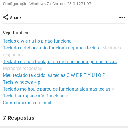
GUIA DE COMPRAS
Configuração:
Windows 7 / Chrome 23.0.1271.97
Share
Veja também:
Teclas q w e r u i o p não funciona
Teclado notebook não funciona algumas teclas
- Melhores
respostas
Teclado do notebook parou de funcionar algumas teclas
-
Melhores respostas
Meu teclado ta doido, as teclas Q W E R T Y U I O P
Tecla windows + p
Teclado molhou e parou de funcionar algumas teclas
✓
Tecla backspace não funciona
✓
Como funciona o e-mail
7 Respostas