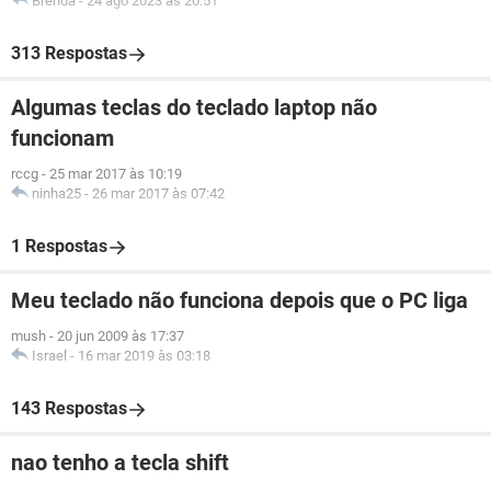
Brenda
-
24 ago 2023 às 20:51
313 Respostas
Algumas teclas do teclado laptop não
funcionam
rccg
-
25 mar 2017 às 10:19
ninha25
-
26 mar 2017 às 07:42
1 Respostas
Meu teclado não funciona depois que o PC liga
mush
-
20 jun 2009 às 17:37
Israel
-
16 mar 2019 às 03:18
143 Respostas
nao tenho a tecla shift