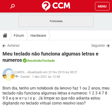
MENU
INÍCIO
JOGOS
WHATSAPP
DICAS
Fórum
Hardware
CELULAR
FACEBOOK
JOGOS
WHATSAPP
DOWNLOADS
Anterior
Seguinte
OUTLOOK
EXCEL
CELULAR
FACEBOOK
Meu teclado não funciona algumas letras e
INSTAGRAM
JOGOS
GMAIL
WHATSAPP
FÓRUM
OUTLOOK
EXCEL
numeros
Resolvido
/Fechado
GUIA DE COMPRAS
CELULAR
FACEBOOK
INSTAGRAM
JOGOS
GMAIL
WHATSAPP
GLOSSÁRIO
OUTLOOK
EXCEL
CAROL
- Atualizado em 22 fev 2019 às 08:21
GUIA DE COMPRAS
CELULAR
FACEBOOK
Daniel -
1 dez 2021 às 12:58
INSTAGRAM
JOGOS
GMAIL
WHATSAPP
OUTLOOK
EXCEL
Bom dia, tenho um notebook da lenovo faz 1 ou 2 anos, meu
GUIA DE COMPRAS
CELULAR
FACEBOOK
INSTAGRAM
GMAIL
teclado não funciona algumas letras e numeros: 1 2 3 4 7 8
OUTLOOK
EXCEL
9 0 e q w e r u i o p . Já limpei so que não adianta estou
GUIA DE COMPRAS
digitando no teclado virtual como resolvo isso?
INSTAGRAM
GMAIL