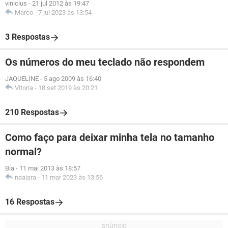
vinicius
-
21 jul 2012 às 19:47
Marco
-
7 jul 2023 às 13:54
3 Respostas
Os números do meu teclado não respondem
JAQUELINE
-
5 ago 2009 às 16:40
Vitoria
-
18 set 2019 às 20:21
210 Respostas
Como faço para deixar minha tela no tamanho
normal?
Bia
-
11 mai 2013 às 18:57
naaiara
-
11 mar 2023 às 13:56
16 Respostas