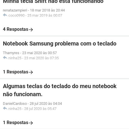
Minha tecla Shift não está funcionando
renatazampieri
-
18 mar 2018 às 20:44
coco0990
-
25 mar 2019 às 00:07
4 Respostas
Notebook Samsung problema com o teclado
Thamyres
-
23 mai 2020 às 00:57
ninha25
-
23 mai 2020 às 07:35
1 Respostas
Algumas teclas do teclado do meu notebook
não funcionam.
DanielCardoso
-
28 jul 2020 às 04:04
ninha25
-
28 jul 2020 às 05:47
1 Respostas