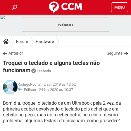
MENU
INÍCIO
JOGOS
WHATSAPP
DICAS
Fórum
Hardware
CELULAR
FACEBOOK
JOGOS
WHATSAPP
DOWNLOADS
Anterior
Seguinte
OUTLOOK
EXCEL
CELULAR
FACEBOOK
Troquei o teclado e alguns teclas não
INSTAGRAM
JOGOS
GMAIL
WHATSAPP
FÓRUM
OUTLOOK
EXCEL
funcionam
Fechado
GUIA DE COMPRAS
CELULAR
FACEBOOK
INSTAGRAM
JOGOS
GMAIL
WHATSAPP
GLOSSÁRIO
OUTLOOK
EXCEL
RodrigoRocha
- 2 abr 2019 às 13:52
GUIA DE COMPRAS
CELULAR
FACEBOOK
Edilson -
24 fev 2020 às 10:37
INSTAGRAM
JOGOS
GMAIL
WHATSAPP
OUTLOOK
EXCEL
Bom dia, troquei o teclado de um Ultrabook pela 2 vez, da
GUIA DE COMPRAS
CELULAR
FACEBOOK
INSTAGRAM
GMAIL
primeira acabei devolvendo o teclado pois achei que era
OUTLOOK
EXCEL
defeito na peça, mas ao receber outra, percebi o mesmo
GUIA DE COMPRAS
problema, algumas teclas n fuincionam, como proceder?
INSTAGRAM
GMAIL