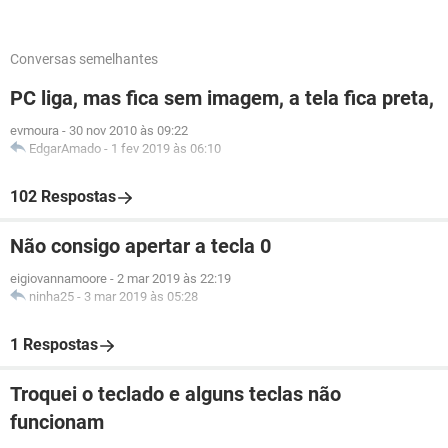
Conversas semelhantes
PC liga, mas fica sem imagem, a tela fica preta,
evmoura
-
30 nov 2010 às 09:22
EdgarAmado
-
1 fev 2019 às 06:10
102 Respostas
Não consigo apertar a tecla 0
eigiovannamoore
-
2 mar 2019 às 22:19
ninha25
-
3 mar 2019 às 05:28
1 Respostas
Troquei o teclado e alguns teclas não
funcionam