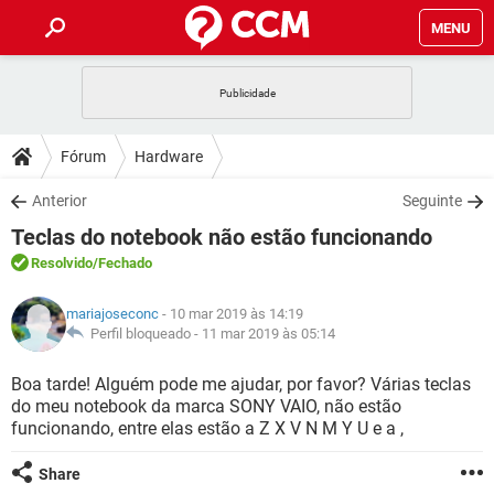
MENU
INÍCIO
JOGOS
WHATSAPP
DICAS
Fórum
Hardware
CELULAR
FACEBOOK
JOGOS
WHATSAPP
DOWNLOADS
Anterior
Seguinte
OUTLOOK
EXCEL
CELULAR
FACEBOOK
Teclas do notebook não estão funcionando
INSTAGRAM
JOGOS
GMAIL
WHATSAPP
FÓRUM
OUTLOOK
EXCEL
Resolvido
/Fechado
GUIA DE COMPRAS
CELULAR
FACEBOOK
INSTAGRAM
JOGOS
GMAIL
WHATSAPP
GLOSSÁRIO
OUTLOOK
mariajoseconc
- 10 mar 2019 às 14:19
EXCEL
GUIA DE COMPRAS
CELULAR
FACEBOOK
Perfil bloqueado -
11 mar 2019 às 05:14
INSTAGRAM
JOGOS
GMAIL
WHATSAPP
OUTLOOK
EXCEL
Boa tarde! Alguém pode me ajudar, por favor? Várias teclas
GUIA DE COMPRAS
CELULAR
FACEBOOK
do meu notebook da marca SONY VAIO, não estão
INSTAGRAM
GMAIL
funcionando, entre elas estão a Z X V N M Y U e a ,
OUTLOOK
EXCEL
GUIA DE COMPRAS
INSTAGRAM
GMAIL
Share