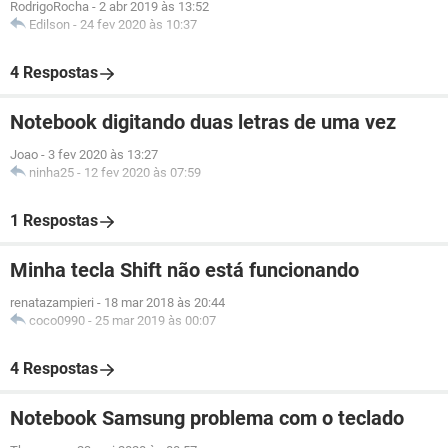
RodrigoRocha
-
2 abr 2019 às 13:52
Edilson
-
24 fev 2020 às 10:37
4 Respostas
Notebook digitando duas letras de uma vez
Joao
-
3 fev 2020 às 13:27
ninha25
-
12 fev 2020 às 07:59
1 Respostas
Minha tecla Shift não está funcionando
renatazampieri
-
18 mar 2018 às 20:44
coco0990
-
25 mar 2019 às 00:07
4 Respostas
Notebook Samsung problema com o teclado