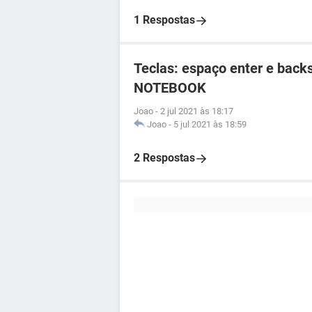
1 Respostas
Teclas: espaço enter e back
NOTEBOOK
Joao
-
2 jul 2021 às 18:17
Joao
-
5 jul 2021 às 18:59
2 Respostas