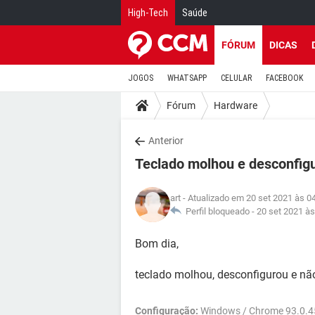
High-Tech
Saúde
FÓRUM
DICAS
JOGOS
WHATSAPP
CELULAR
FACEBOOK
Fórum
Hardware
Anterior
Teclado molhou e desconfigu
art
- Atualizado em 20 set 2021 às 0
Perfil bloqueado -
20 set 2021 às
Bom dia,
teclado molhou, desconfigurou e nã
Configuração:
Windows / Chrome 93.0.4