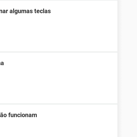
nar algumas teclas
na
não funcionam