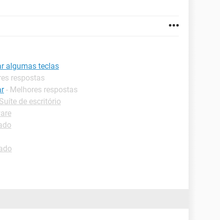
r algumas teclas
res respostas
ar
- Melhores respostas
Suíte de escritório
are
lado
lado