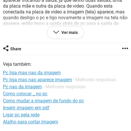
aparecer trocando a saída, já que tenho duas saídas, uma
GUIA DE COMPRAS
da placa mãe e outra da placa de video. Quando esta
conectada na placa de video a imagem (tela) aparece, mas
quando desligo o pc e ligo novamente a imagem na tela não
aparece, então troco a saída atrás do pc para a saída da
placa mãe e aí volta a funcionar. O ciclo se repete quando
Ver mais
desligo e ligo novamente o pc, e então tenho que ficar
alternando entre as saídas.
Share
Será algum tipo de vírus, ou será problema no hardware, o
que posso fazer
Veja também:
Pc liga mas nao da imagem
Pc liga mas nao aparece imagem
- Melhores respostas
Obrigado.
Pc nao da imagem
- Melhores respostas
Como colocar _ no pc
Como mudar a imagem de fundo do pc
Configuração:
Windows Vista / Firefox 3.6.12
Inserir imagem em pdf
Ligar pc pela rede
Atalho para cortar imagem