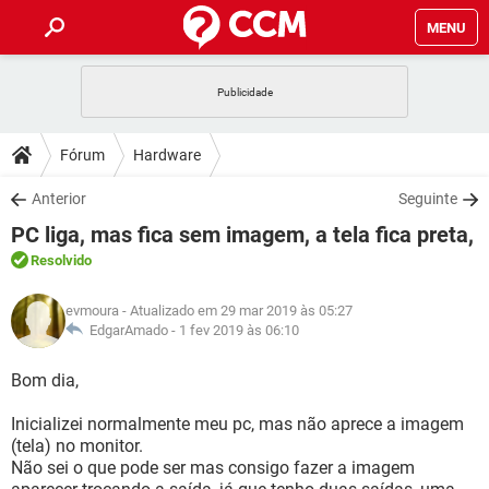
MENU
INÍCIO
JOGOS
WHATSAPP
DICAS
Fórum
Hardware
CELULAR
FACEBOOK
JOGOS
WHATSAPP
DOWNLOADS
Anterior
Seguinte
OUTLOOK
EXCEL
CELULAR
FACEBOOK
PC liga, mas fica sem imagem, a tela fica preta,
INSTAGRAM
JOGOS
GMAIL
WHATSAPP
FÓRUM
OUTLOOK
EXCEL
Resolvido
GUIA DE COMPRAS
CELULAR
FACEBOOK
INSTAGRAM
JOGOS
GMAIL
WHATSAPP
GLOSSÁRIO
OUTLOOK
evmoura
- Atualizado em 29 mar 2019 às 05:27
EXCEL
GUIA DE COMPRAS
CELULAR
FACEBOOK
EdgarAmado -
1 fev 2019 às 06:10
INSTAGRAM
JOGOS
GMAIL
WHATSAPP
OUTLOOK
EXCEL
Bom dia,
GUIA DE COMPRAS
CELULAR
FACEBOOK
INSTAGRAM
GMAIL
Inicializei normalmente meu pc, mas não aprece a imagem
OUTLOOK
EXCEL
GUIA DE COMPRAS
(tela) no monitor.
INSTAGRAM
GMAIL
Não sei o que pode ser mas consigo fazer a imagem