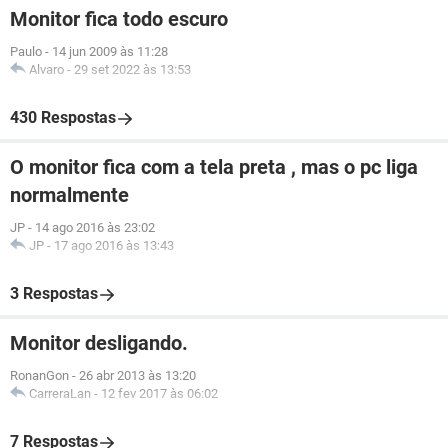
Monitor fica todo escuro
Paulo
-
14 jun 2009 às 11:28
Alvaro
-
29 set 2022 às 13:53
430 Respostas
O monitor fica com a tela preta , mas o pc liga
normalmente
JP
-
14 ago 2016 às 23:02
JP
-
17 ago 2016 às 13:43
3 Respostas
Monitor desligando.
RonanGon
-
26 abr 2013 às 13:20
CarreraLan
-
12 fev 2017 às 06:02
7 Respostas