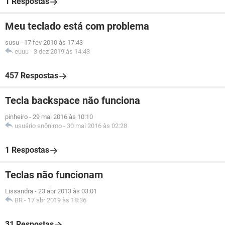
1 Respostas
Meu teclado está com problema
susu
-
17 fev 2010 às 17:43
euuu
-
3 dez 2019 às 14:43
457 Respostas
Tecla backspace não funciona
pinheiro
-
29 mai 2016 às 10:10
usuário anônimo
-
30 mai 2016 às 02:28
1 Respostas
Teclas não funcionam
Lissandra
-
23 abr 2013 às 03:01
BR
-
17 abr 2019 às 18:36
31 Respostas