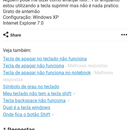
GUIA DE COMPRAS
estou utilizando a tecla suprimir mas não é nada pratico.
Grato de antemão
Configuração: Windows XP
Internet Explorer 7.0
Share
Veja também:
Tecla de apagar no teclado não funciona
Tecla de apagar não funciona
- Melhores respostas
Tecla de apagar não funciona no notebook
- Melhores
respostas
Símbolo de grau no teclado
Meu teclado não tem a tecla shift
✓
Tecla backspace não funciona
✓
Qual é a tecla windows
Onde fica o botão Shift
✓
1 Respostas