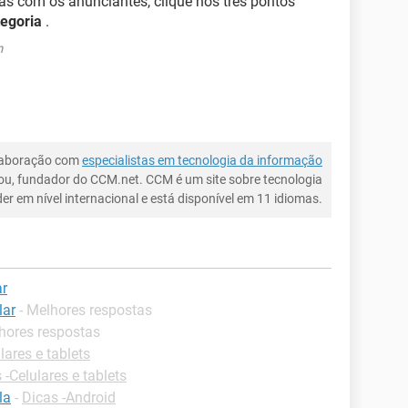
s com os anunciantes, clique nos três pontos
egoria
.
m
laboração com
especialistas em tecnologia da informação
ou, fundador do CCM.net. CCM é um site sobre tecnologia
íder em nível internacional e está disponível em 11 idiomas.
ar
lar
- Melhores respostas
lhores respostas
lares e tablets
 -Celulares e tablets
la
-
Dicas -Android