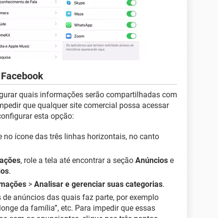
o Facebook
igurar quais informações serão compartilhadas com
mpedir que qualquer site comercial possa acessar
configurar esta opção:
no ícone das três linhas horizontais, no canto
rações
, role a tela até encontrar a seção
Anúncios
e
ios
.
rmações
>
Analisar e gerenciar suas categorias
.
s de anúncios das quais faz parte, por exemplo
longe da família”, etc. Para impedir que essas