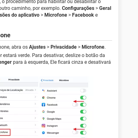
 procedimento para habilitar ou desabilitar o
outro caminho, por exemplo.
Configurações
>
Geral
sões do aplicativo
>
Microfone
>
Facebook
e
hone
hone, abra os
Ajustes
>
Privacidade
>
Microfone
.
or estará verde. Para desativar, deslize o botão da
enger
para à esquerda, Ele ficará cinza e desativará