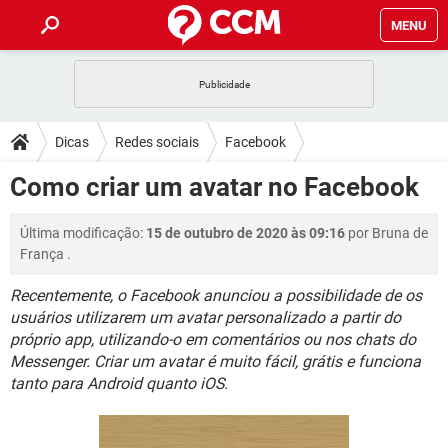
MENU
INÍCIO
JOGOS
WHATSAPP
DICAS
Dicas
Redes sociais
Facebook
CELULAR
FACEBOOK
JOGOS
WHATSAPP
DOWNLOADS
Como criar um avatar no Facebook
OUTLOOK
EXCEL
CELULAR
FACEBOOK
INSTAGRAM
JOGOS
GMAIL
WHATSAPP
FÓRUM
Última modificação:
15 de outubro de 2020 às 09:16
por
Bruna de
OUTLOOK
EXCEL
GUIA DE COMPRAS
CELULAR
FACEBOOK
França
.
INSTAGRAM
JOGOS
GMAIL
WHATSAPP
GLOSSÁRIO
OUTLOOK
EXCEL
Recentemente, o Facebook anunciou a possibilidade de os
GUIA DE COMPRAS
CELULAR
FACEBOOK
usuários utilizarem um avatar personalizado a partir do
INSTAGRAM
JOGOS
GMAIL
WHATSAPP
OUTLOOK
EXCEL
próprio app, utilizando-o em comentários ou nos chats do
GUIA DE COMPRAS
CELULAR
FACEBOOK
Messenger. Criar um avatar é muito fácil, grátis e funciona
INSTAGRAM
GMAIL
tanto para Android quanto iOS.
OUTLOOK
EXCEL
GUIA DE COMPRAS
INSTAGRAM
GMAIL