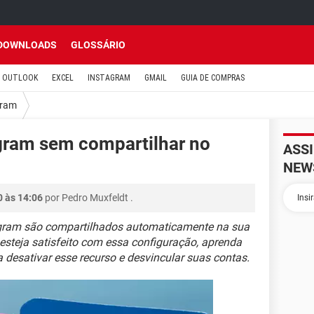
DOWNLOADS
GLOSSÁRIO
OUTLOOK
EXCEL
INSTAGRAM
GMAIL
GUIA DE COMPRAS
gram
agram sem compartilhar no
ASS
NEW
0 às 14:06
por
Pedro Muxfeldt
.
tagram são compartilhados automaticamente na sua
steja satisfeito com essa configuração, aprenda
 desativar esse recurso e desvincular suas contas.