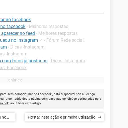
ar no facebook
 no facebook
- Melhores respostas
 aparecer no feed
- Melhores respostas
ueou no instagram
✓
-
Fórum Rede social
gram
-
Dicas -Instagram
as -Instagram
m com fotos já postadas
-
Dicas -Instagram
as -Facebook
agram sem compartilhar no Facebook', está disponível sob a licença
icar o conteúdo desta página com base nas condições estipuladas pela
cm.net
) ao utilizar este artigo.
Pixsta: instalação e primeira utilização