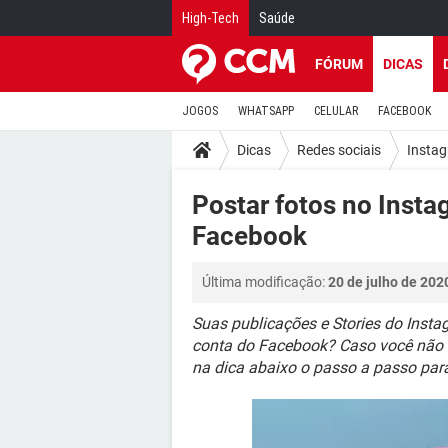
High-Tech
Saúde
FÓRUM
DICAS
JOGOS
WHATSAPP
CELULAR
FACEBOOK
Dicas
Redes sociais
Insta
Postar fotos no Inst
Facebook
Última modificação:
20 de julho de 202
Suas publicações e Stories do Ins
conta do Facebook? Caso você não e
na dica abaixo o passo a passo para