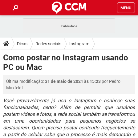
MENU
INÍCIO
JOGOS
WHATSAPP
DICAS
Dicas
Redes sociais
Instagram
CELULAR
FACEBOOK
JOGOS
WHATSAPP
DOWNLOADS
Como postar no Instagram usando
OUTLOOK
EXCEL
CELULAR
FACEBOOK
PC ou Mac
INSTAGRAM
JOGOS
GMAIL
WHATSAPP
FÓRUM
OUTLOOK
EXCEL
GUIA DE COMPRAS
CELULAR
FACEBOOK
Última modificação:
31 de maio de 2021 às 15:23
por
Pedro
INSTAGRAM
JOGOS
GMAIL
WHATSAPP
GLOSSÁRIO
OUTLOOK
Muxfeldt
.
EXCEL
GUIA DE COMPRAS
CELULAR
FACEBOOK
INSTAGRAM
JOGOS
GMAIL
WHATSAPP
Você provavelmente já usa o Instagram e conhece suas
OUTLOOK
EXCEL
funcionalidades, certo? Além de permitir que usuários
GUIA DE COMPRAS
CELULAR
FACEBOOK
postem vídeos e fotos, a rede social também se transformou
INSTAGRAM
GMAIL
OUTLOOK
EXCEL
em uma oportunidades para pequenos negócios se
GUIA DE COMPRAS
destacarem. Quem precisa postar conteúdo frequentemente
INSTAGRAM
GMAIL
a partir do celular sabe que o processo é mais demorado e