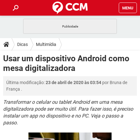
MENU
INÍCIO
JOGOS
WHATSAPP
DICAS
Dicas
Multimídia
CELULAR
FACEBOOK
JOGOS
WHATSAPP
DOWNLOADS
Usar um dispositivo Android como
OUTLOOK
EXCEL
CELULAR
FACEBOOK
mesa digitalizadora
INSTAGRAM
JOGOS
GMAIL
WHATSAPP
FÓRUM
OUTLOOK
EXCEL
GUIA DE COMPRAS
CELULAR
FACEBOOK
Última modificação:
23 de abril de 2020 às 03:54
por
Bruna de
INSTAGRAM
JOGOS
GMAIL
WHATSAPP
GLOSSÁRIO
OUTLOOK
França
.
EXCEL
GUIA DE COMPRAS
CELULAR
FACEBOOK
INSTAGRAM
JOGOS
GMAIL
WHATSAPP
Transformar o celular ou tablet Android em uma mesa
OUTLOOK
EXCEL
digitalizadora pode ser muito útil. Para fazer isso, é preciso
GUIA DE COMPRAS
CELULAR
FACEBOOK
instalar um app no dispositivo e no PC. Veja o passo a
INSTAGRAM
GMAIL
OUTLOOK
EXCEL
passo.
GUIA DE COMPRAS
INSTAGRAM
GMAIL