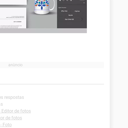
es respostas
as
Editor de fotos
or de fotos
- Foto