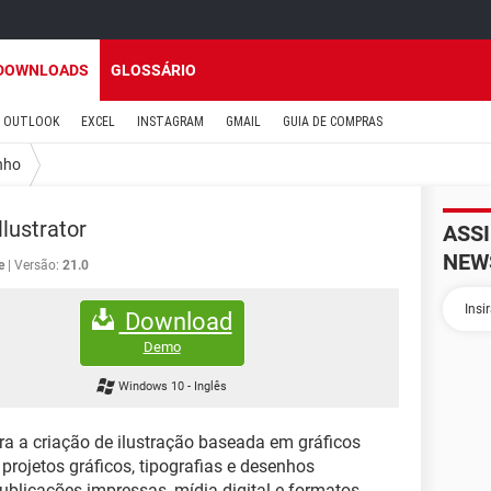
DOWNLOADS
GLOSSÁRIO
OUTLOOK
EXCEL
INSTAGRAM
GMAIL
GUIA DE COMPRAS
nho
llustrator
ASS
NEW
e
Versão:
21.0
Download
Demo
Windows 10
-
Inglês
 a criação de ilustração baseada em gráficos
, projetos gráficos, tipografias e desenhos
licações impressas, mídia digital e formatos