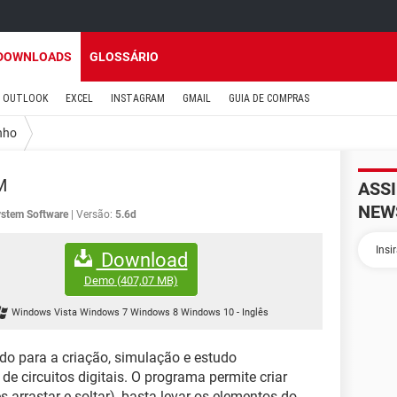
DOWNLOADS
GLOSSÁRIO
OUTLOOK
EXCEL
INSTAGRAM
GMAIL
GUIA DE COMPRAS
nho
M
ASS
NEW
ystem Software
Versão:
5.6d
Download
Demo
(407,07 MB)
Windows Vista Windows 7 Windows 8 Windows 10
-
Inglês
do para a criação, simulação e estudo
 de circuitos digitais. O programa permite criar
 arrastar e soltar), basta levar os elementos do