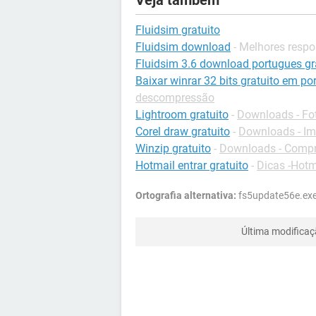
Veja também
Fluidsim gratuito
Fluidsim download
- Melhores respo
Fluidsim 3.6 download portugues gr
Baixar winrar 32 bits gratuito em po
descompressão
Lightroom gratuito
-
Downloads - Fo
Corel draw gratuito
-
Downloads - I
Winzip gratuito
-
Downloads - Comp
Hotmail entrar gratuito
-
Dicas -Hotm
Ortografia alternativa:
fs5update56e.ex
Última modifica