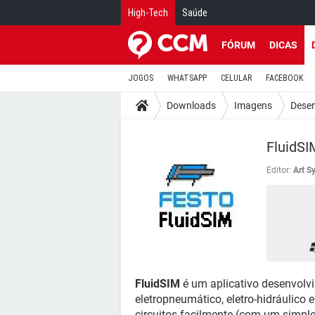
High-Tech
Saúde
FÓRUM
DICAS
JOGOS
WHATSAPP
CELULAR
FACEBOOK
Downloads
Imagens
Dese
FluidSI
Editor:
Art S
FluidSIM
é um aplicativo desenvolvi
eletropneumático, eletro-hidráulico e
circuitos facilmente (com um simples