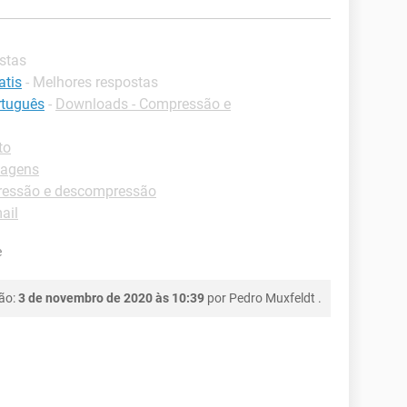
stas
atis
- Melhores respostas
rtuguês
-
Downloads - Compressão e
to
magens
ressão e descompressão
ail
e
ção:
3 de novembro de 2020 às 10:39
por
Pedro Muxfeldt
.