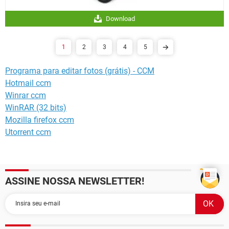
Download
1
2
3
4
5
Programa para editar fotos (grátis) - CCM
Hotmail ccm
Winrar ccm
WinRAR (32 bits)
Mozilla firefox ccm
Utorrent ccm
ASSINE NOSSA NEWSLETTER!