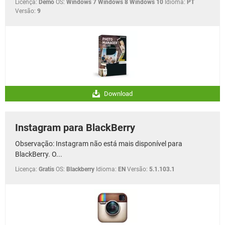
Licença:
Demo
OS:
Windows 7 Windows 8 Windows 10
Idioma:
PT
Versão:
9
Download
Instagram para BlackBerry
Observação: Instagram não está mais disponível para
BlackBerry. O...
Licença:
Gratis
OS:
Blackberry
Idioma:
EN
Versão:
5.1.103.1