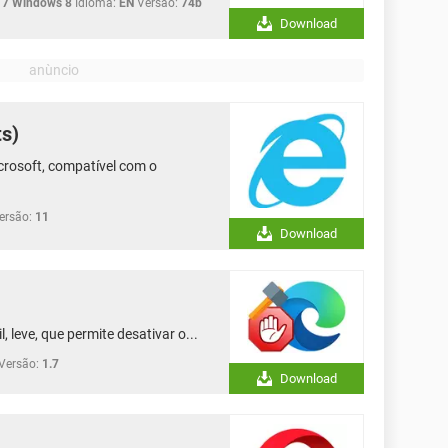
 7 Windows 8
Idioma:
EN
Versão:
74b
Download
ts)
icrosoft, compatível com o
ersão:
11
Download
, leve, que permite desativar o...
Versão:
1.7
Download