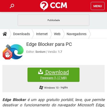
MENU
INÍCIO
JOGOS
WHATSAPP
DICAS
Downloads
Internet
Web
Navegadores
CELULAR
FACEBOOK
JOGOS
WHATSAPP
DOWNLOADS
Edge Blocker para PC
OUTLOOK
EXCEL
CELULAR
FACEBOOK
INSTAGRAM
JOGOS
GMAIL
WHATSAPP
Editor:
Sordum
Versão:
1.7
FÓRUM
OUTLOOK
EXCEL
GUIA DE COMPRAS
CELULAR
FACEBOOK
INSTAGRAM
JOGOS
GMAIL
WHATSAPP
GLOSSÁRIO
OUTLOOK
EXCEL
Download
GUIA DE COMPRAS
CELULAR
FACEBOOK
INSTAGRAM
JOGOS
GMAIL
WHATSAPP
Freeware
(1,17 MB)
OUTLOOK
EXCEL
GUIA DE COMPRAS
CELULAR
FACEBOOK
Windows 10
-
Inglês
INSTAGRAM
GMAIL
OUTLOOK
EXCEL
GUIA DE COMPRAS
Edge Blocker
é um app gratuito portátil, leve, que permite
INSTAGRAM
GMAIL
desativar o funcionamento do navegador Microsoft Edge,