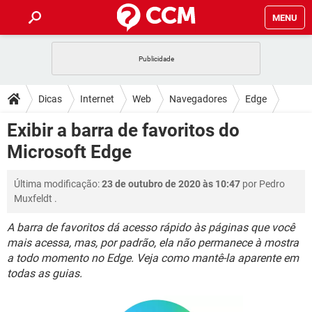
MENU
INÍCIO
JOGOS
WHATSAPP
DICAS
Dicas
Internet
Web
Navegadores
Edge
CELULAR
FACEBOOK
JOGOS
WHATSAPP
DOWNLOADS
Exibir a barra de favoritos do
OUTLOOK
EXCEL
CELULAR
FACEBOOK
Microsoft Edge
INSTAGRAM
JOGOS
GMAIL
WHATSAPP
FÓRUM
OUTLOOK
EXCEL
GUIA DE COMPRAS
CELULAR
FACEBOOK
Última modificação:
23 de outubro de 2020 às 10:47
por
Pedro
INSTAGRAM
JOGOS
GMAIL
WHATSAPP
GLOSSÁRIO
OUTLOOK
Muxfeldt
.
EXCEL
GUIA DE COMPRAS
CELULAR
FACEBOOK
INSTAGRAM
JOGOS
GMAIL
WHATSAPP
A barra de favoritos dá acesso rápido às páginas que você
OUTLOOK
EXCEL
mais acessa, mas, por padrão, ela não permanece à mostra
GUIA DE COMPRAS
CELULAR
FACEBOOK
a todo momento no Edge. Veja como mantê-la aparente em
INSTAGRAM
GMAIL
OUTLOOK
EXCEL
todas as guias.
GUIA DE COMPRAS
INSTAGRAM
GMAIL