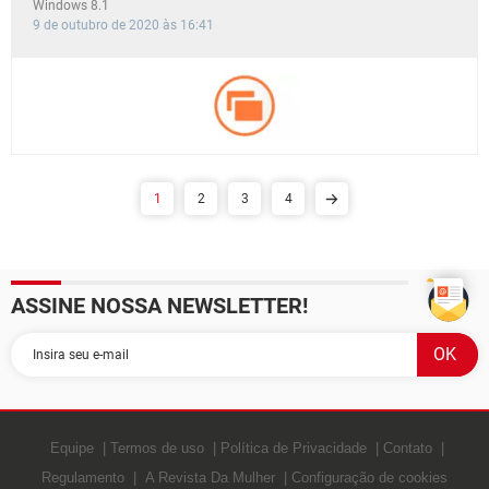
Windows 8.1
9 de outubro de 2020 às 16:41
1
2
3
4
ASSINE NOSSA NEWSLETTER!
Equipe
Termos de uso
Política de Privacidade
Contato
Regulamento
A Revista Da Mulher
Configuração de cookies