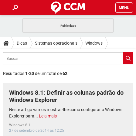
MENU
INÍCIO
JOGOS
WHATSAPP
DICAS
Dicas
Sistemas operacionais
Windows
CELULAR
FACEBOOK
JOGOS
WHATSAPP
DOWNLOADS
Windows 8
OUTLOOK
EXCEL
CELULAR
FACEBOOK
INSTAGRAM
JOGOS
GMAIL
WHATSAPP
FÓRUM
OUTLOOK
EXCEL
Resultados
1-20
de um total de
62
GUIA DE COMPRAS
CELULAR
FACEBOOK
INSTAGRAM
JOGOS
GMAIL
WHATSAPP
GLOSSÁRIO
OUTLOOK
EXCEL
Windows 8.1: Definir as colunas padrão do
GUIA DE COMPRAS
CELULAR
FACEBOOK
INSTAGRAM
JOGOS
GMAIL
WHATSAPP
Windows Explorer
OUTLOOK
EXCEL
GUIA DE COMPRAS
CELULAR
FACEBOOK
Neste artigo vamos mostrar-lhe como configurar o Windows
INSTAGRAM
GMAIL
Explorer para...
Leia mais
OUTLOOK
EXCEL
GUIA DE COMPRAS
Windows 8.1
INSTAGRAM
GMAIL
27 de setembro de 2014 às 12:25