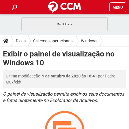
MENU
INÍCIO
JOGOS
WHATSAPP
DICAS
Dicas
Sistemas operacionais
Windows
CELULAR
FACEBOOK
JOGOS
WHATSAPP
DOWNLOADS
Exibir o painel de visualização no
Windows 8
Windows 8.1
OUTLOOK
EXCEL
CELULAR
FACEBOOK
Windows 10
INSTAGRAM
JOGOS
GMAIL
WHATSAPP
FÓRUM
OUTLOOK
EXCEL
GUIA DE COMPRAS
CELULAR
FACEBOOK
Última modificação:
9 de outubro de 2020 às 16:41
por
Pedro
INSTAGRAM
JOGOS
GMAIL
WHATSAPP
GLOSSÁRIO
OUTLOOK
Muxfeldt
.
EXCEL
GUIA DE COMPRAS
CELULAR
FACEBOOK
INSTAGRAM
JOGOS
GMAIL
WHATSAPP
O painel de visualização permite exibir os seus documentos
OUTLOOK
EXCEL
e fotos diretamente no Explorador de Arquivos.
GUIA DE COMPRAS
CELULAR
FACEBOOK
INSTAGRAM
GMAIL
OUTLOOK
EXCEL
GUIA DE COMPRAS
INSTAGRAM
GMAIL