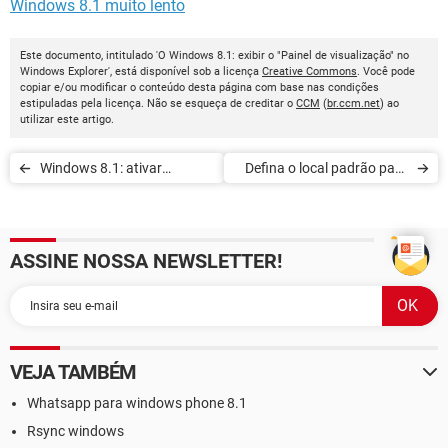
Windows 8.1 muito lento
Este documento, intitulado 'O Windows 8.1: exibir o "Painel de visualização" no
Windows Explorer', está disponível sob a licença
Creative Commons
. Você pode
copiar e/ou modificar o conteúdo desta página com base nas condições
estipuladas pela licença. Não se esqueça de creditar o
CCM
(
br.ccm.net
) ao
utilizar este artigo.
Windows 8.1: ativar
Defina o local padrão para
descoberta de rede
salvar seus arquivos de
mídia
ASSINE NOSSA NEWSLETTER!
VEJA TAMBÉM
Whatsapp para windows phone 8.1
Rsync windows